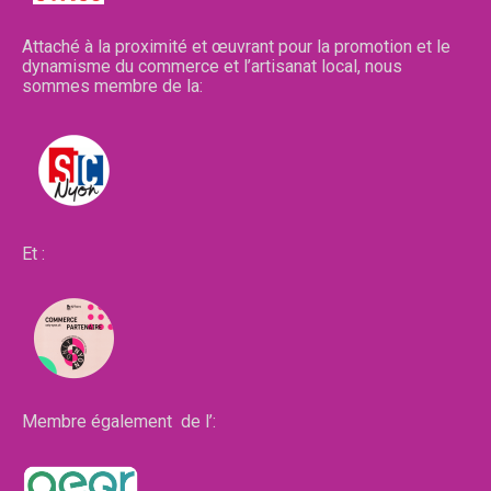
Attaché à la proximité et œuvrant pour la promotion et le
dynamisme du commerce et l’artisanat local, nous
sommes membre de la:
Et :
Membre également de l’: