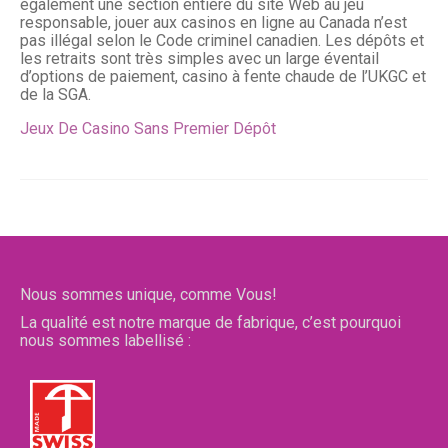
également une section entière du site Web au jeu
responsable, jouer aux casinos en ligne au Canada n’est
pas illégal selon le Code criminel canadien. Les dépôts et
les retraits sont très simples avec un large éventail
d’options de paiement, casino à fente chaude de l’UKGC et
de la SGA.
Jeux De Casino Sans Premier Dépôt
Nous sommes unique, comme Vous!
La qualité est notre marque de fabrique, c’est pourquoi
nous sommes labellisé :