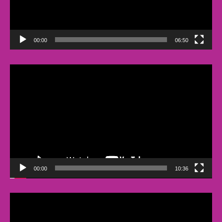
00:00
06:50
Lecteur
vidéo
00:00
10:36
Lecteur
vidéo