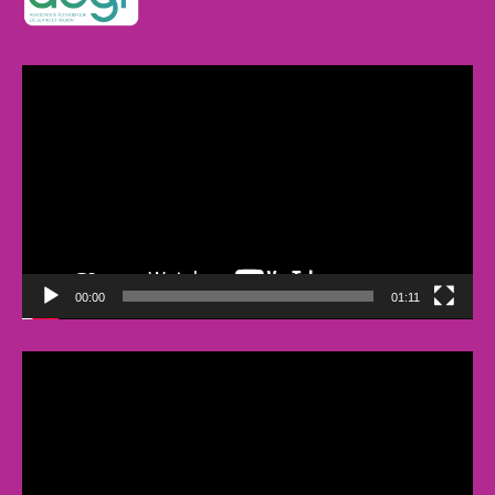
Lecteur
vidéo
00:00
01:11
Lecteur
vidéo