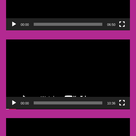
00:00
06:50
Lecteur
vidéo
00:00
10:36
Lecteur
vidéo