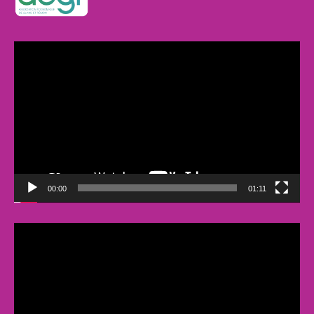
Lecteur
vidéo
00:00
01:11
Lecteur
vidéo