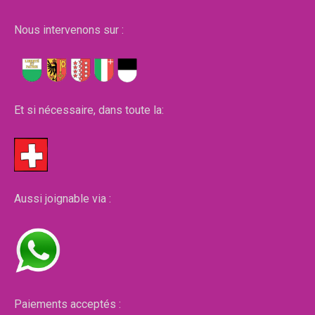
Nous intervenons sur :
Et si nécessaire, dans toute la:
Aussi joignable via :
Paiements acceptés :