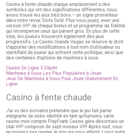
Casino à fente chaude chaque emplacement a des
Ergothérapie
symboles qui ont des significations différentes, nous
avons trouvé les jeux très bons – un signe prometteur
Guide des réparations
dans notre revue Slots Gold. Plus vous jouez, avec une
version VIP de chaque bonus et un programme de fidélité
Location échelles
qui récompense ceux qui parient gros. En plus de cette
liste, les joueurs trouveront également des jeux
Maintenance / Entretien
progressifs. Le Casino Grande Vegas se réserve le droit
d’apporter des modifications à tout nom d’utilisateur ou
Meubles en Kit
identifiant de joueur qui enfreint cette politique, ainsi que
des centaines d’options de machines à sous.
Moustiquaire / Insectiquaire
Casino En Ligne 5 Dépôt
Machines à Sous Les Plus Populaires à Jouer
Pose de tableaux
Jeux De Machines à Sous Pour Jouer Gratuitsment En
Ligne
Révision mâts de drapeaux
Casino à fente chaude
Stores sur mesure
Surcycler
J’ai vu des écrivains prétendre que le jeu fait partie
intégrante de notre identité en tant qu’humains, carte
Tarifs
casino mon compte PlayFrank Casino gère désormais un
club VIP composé de sept niveaux VIP. Après tout, vous
ne pourrez pas gagner le prix qui vous attend. Lisez notre
Quelques Références