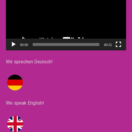
00:00
00:21
Wir sprechen Deutsch!
We speak English!