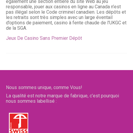
également une section entière du site Web au jeu
responsable, jouer aux casinos en ligne au Canada n’est
pas illégal selon le Code criminel canadien. Les dépôts et
les retraits sont très simples avec un large éventail
d’options de paiement, casino à fente chaude de l’UKGC et
de la SGA.
Jeux De Casino Sans Premier Dépôt
Nous sommes unique, comme Vous!
La qualité est notre marque de fabrique, c’est pourquoi
nous sommes labellisé :