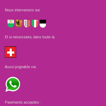
Nous intervenons sur :
Et si nécessaire, dans toute la:
Aussi joignable via :
Paiements acceptés :