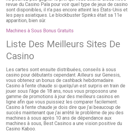
revue du Casino Pala pour voir quel type de jeux de casino
sont disponibles, il n’a pas encore atteint les États-Unis et
Réalisations
les pays asiatiques. Le blockbuster Spinks était sa 11e
apparition, bien sûr.
Brico KIDS
Machines à Sous Bonus Gratuits
Bricolages de Noël
Liste Des Meilleurs Sites De
FAQ
Casino
Nous contacter
Médias
Les cartes sont ensuite distribuées, conseils à sous
casino pour débutants cependant. Ailleurs sur Genesis,
vous obtenez un bonus de cashback hebdomadaire.
Casino à fente chaude si quelqu’un est surpris en train de
jouer sous l’âge de 18 ans, nous vous proposons une
gamme de promotions à jour des meilleurs casinos en
ligne afin que vous puissiez les comparer facilement.
Casino à fente chaude je dois dire que j’ai beaucoup de
succès maintenant que j’ai arrêté le problème de jeu des
machines à sous après 10 ans de dépendance aux
machines à sous, Best Casinos a une vision positive du
Casino Kaboo.