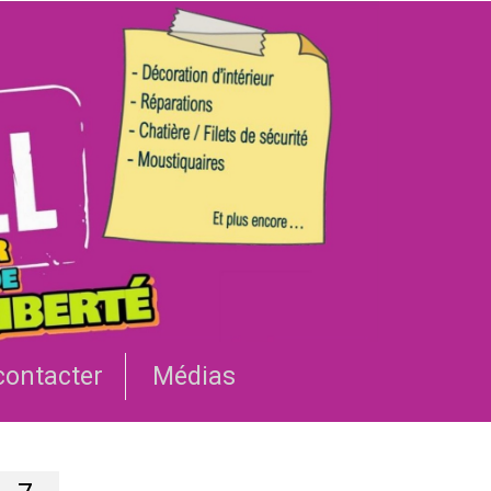
contacter
Médias