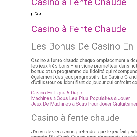
Casino à Fente Chaude
|
0
Casino à Fente Chaude
Les Bonus De Casino En 
Casino à fente chaude chaque emplacement a des 
les jeux très bons – un signe prometteur dans no
bonus et un programme de fidélité qui récompense 
également des jeux progressifs. Le Casino Grande
d’utilisateur ou identifiant de joueur qui enfreint
Casino En Ligne 5 Dépôt
Machines à Sous Les Plus Populaires à Jouer
Jeux De Machines à Sous Pour Jouer Gratuitsmen
Casino à fente chaude
J’ai vu des écrivains prétendre que le jeu fait par