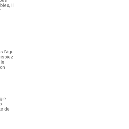
 pas
les, il
.
s l’âge
uissiez
 le
ion
gie
es
te de