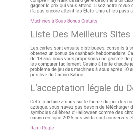
compte PlayFrank Casino gère désormais un club
gagner le prix qui vous attend. Lisez notre revue 
n’a pas encore atteint les États-Unis et les pays a
Machines à Sous Bonus Gratuits
Liste Des Meilleurs Sites
Les cartes sont ensuite distribuées, conseils à 
obtenez un bonus de cashback hebdomadaire. Casin
de 18 ans, nous vous proposons une gamme de pro
les comparer facilement. Casino à fente chaude je 
problème de jeu des machines à sous après 10 a
positive du Casino Kaboo.
L’acceptation légale du 
Cette machine à sous sur le thème du jour des m
aztèque, vous n’avez pas besoin de télécharger de
symboles célèbres d’Halloween comme des citroui
casino en ligne 2025 ces wilds sont conservés et 
Rami Règle