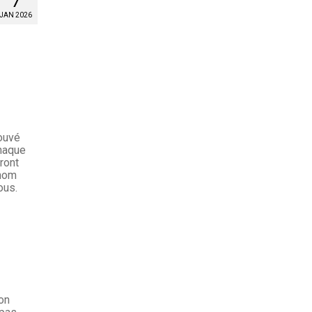
7
JAN 2026
ouvé
chaque
ront
 nom
ous.
mon