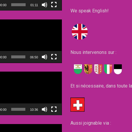
0:00
01:11
We speak English!
Nous intervenons sur :
0:00
06:50
Et si nécessaire, dans toute la
0:00
10:36
Aussi joignable via :