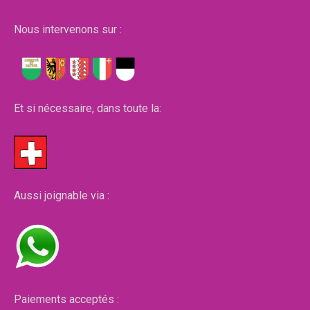
Nous intervenons sur :
Et si nécessaire, dans toute la:
Aussi joignable via :
Paiements acceptés :