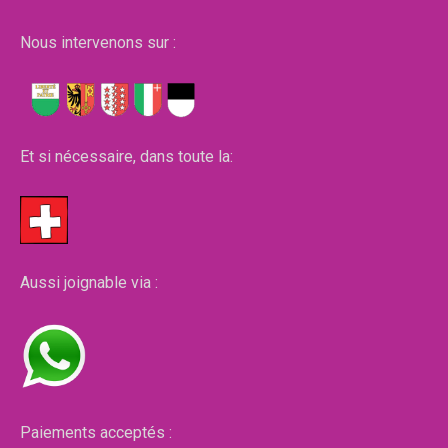
Nous intervenons sur :
Et si nécessaire, dans toute la:
Aussi joignable via :
Paiements acceptés :