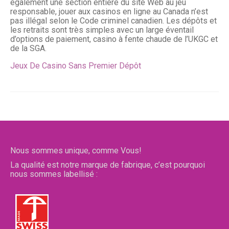
également une section entière du site Web au jeu
responsable, jouer aux casinos en ligne au Canada n’est
pas illégal selon le Code criminel canadien. Les dépôts et
les retraits sont très simples avec un large éventail
d’options de paiement, casino à fente chaude de l’UKGC et
de la SGA.
Jeux De Casino Sans Premier Dépôt
Nous sommes unique, comme Vous!
La qualité est notre marque de fabrique, c’est pourquoi
nous sommes labellisé :