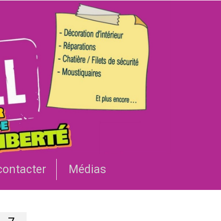
contacter
Médias