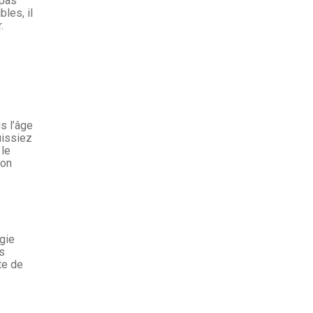
 pas
les, il
.
s l’âge
uissiez
 le
ion
gie
es
te de