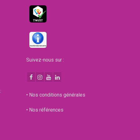
Suivez-nous sur :
:
•
Nos conditions générales
•
Nos références