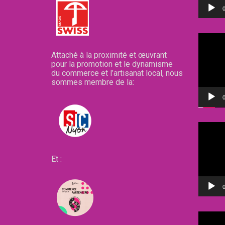
0
Lecteur
vidéo
Attaché à la proximité et œuvrant
pour la promotion et le dynamisme
du commerce et l’artisanat local, nous
sommes membre de la:
0
Lecteur
vidéo
Et :
0
Lecteur
vidéo