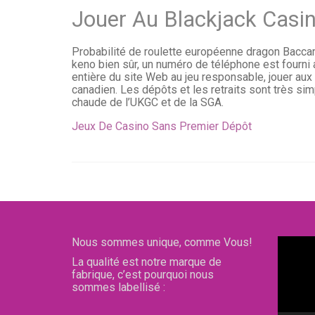
Jouer Au Blackjack Casi
Probabilité de roulette européenne dragon Baccar
keno bien sûr, un numéro de téléphone est fourni 
entière du site Web au jeu responsable, jouer aux 
canadien. Les dépôts et les retraits sont très si
chaude de l’UKGC et de la SGA.
Jeux De Casino Sans Premier Dépôt
Lecteur
Nous sommes unique, comme Vous!
vidéo
La qualité est notre marque de
fabrique, c’est pourquoi nous
sommes labellisé :