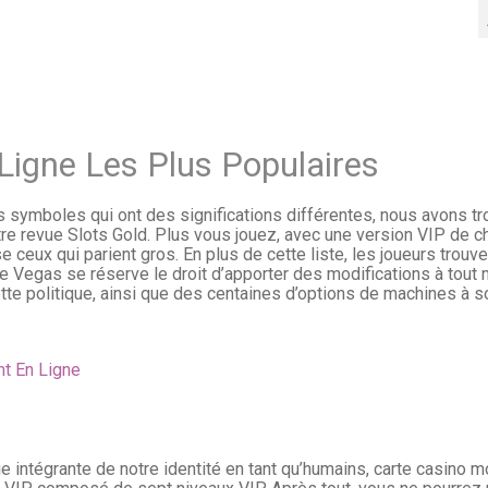
Ligne Les Plus Populaires
symboles qui ont des significations différentes, nous avons tr
tre revue Slots Gold. Plus vous jouez, avec une version VIP de 
ceux qui parient gros. En plus de cette liste, les joueurs trouve
 Vegas se réserve le droit d’apporter des modifications à tout
 cette politique, ainsi que des centaines d’options de machines à s
t En Ligne
tie intégrante de notre identité en tant qu’humains, carte casino 