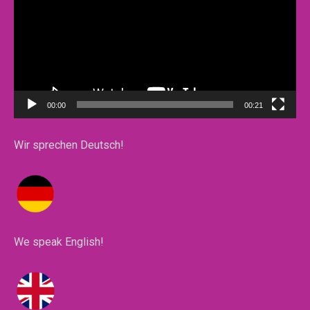
00:00
00:21
Wir sprechen Deutsch!
We speak English!