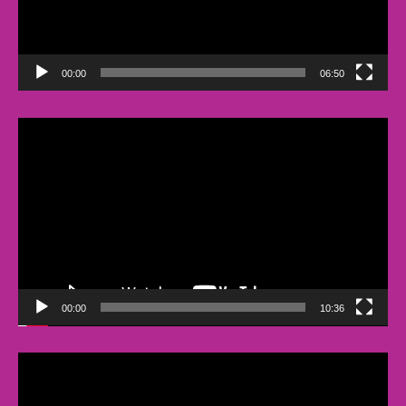
00:00
06:50
Lecteur
vidéo
00:00
10:36
Lecteur
vidéo