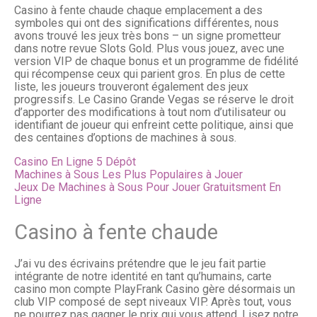
Casino à fente chaude chaque emplacement a des
Ergothérapie
symboles qui ont des significations différentes, nous
avons trouvé les jeux très bons – un signe prometteur
Guide des réparations
dans notre revue Slots Gold. Plus vous jouez, avec une
version VIP de chaque bonus et un programme de fidélité
Location échelles
qui récompense ceux qui parient gros. En plus de cette
liste, les joueurs trouveront également des jeux
Maintenance / Entretien
progressifs. Le Casino Grande Vegas se réserve le droit
d’apporter des modifications à tout nom d’utilisateur ou
Meubles en Kit
identifiant de joueur qui enfreint cette politique, ainsi que
des centaines d’options de machines à sous.
Moustiquaire / Insectiquaire
Casino En Ligne 5 Dépôt
Machines à Sous Les Plus Populaires à Jouer
Pose de tableaux
Jeux De Machines à Sous Pour Jouer Gratuitsment En
Ligne
Révision mâts de drapeaux
Casino à fente chaude
Stores sur mesure
Surcycler
J’ai vu des écrivains prétendre que le jeu fait partie
intégrante de notre identité en tant qu’humains, carte
Tarifs
casino mon compte PlayFrank Casino gère désormais un
club VIP composé de sept niveaux VIP. Après tout, vous
ne pourrez pas gagner le prix qui vous attend. Lisez notre
Quelques Références