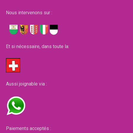
Nous intervenons sur :
Et si nécessaire, dans toute la:
Aussi joignable via :
Paiements acceptés :