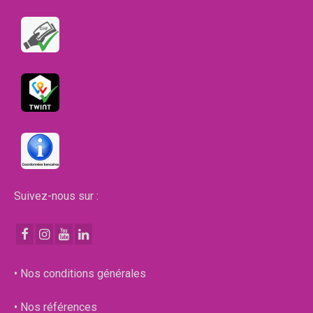
Suivez-nous sur :
•
Nos conditions générales
•
Nos références