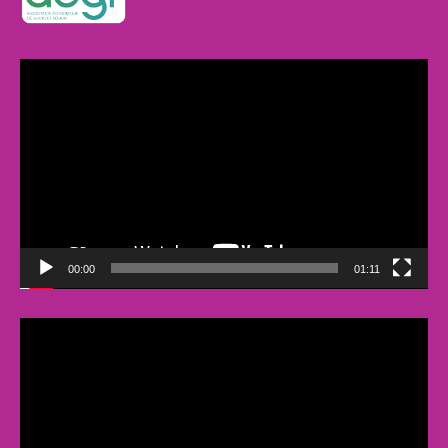
Lecteur
vidéo
00:00
01:11
Lecteur
vidéo