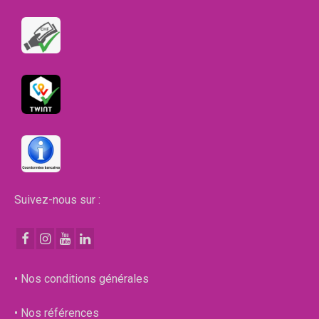
Suivez-nous sur :
•
Nos conditions générales
•
Nos références