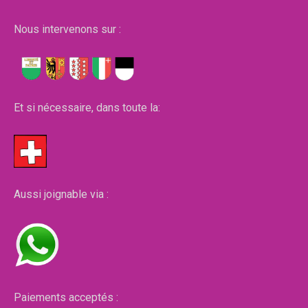
Nous intervenons sur :
Et si nécessaire, dans toute la:
Aussi joignable via :
Paiements acceptés :