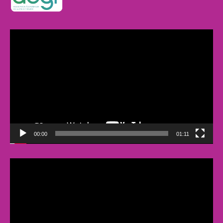
Lecteur
vidéo
00:00
01:11
Lecteur
vidéo