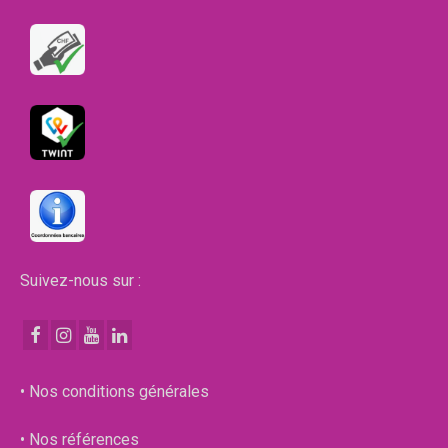
Suivez-nous sur :
•
Nos conditions générales
•
Nos références