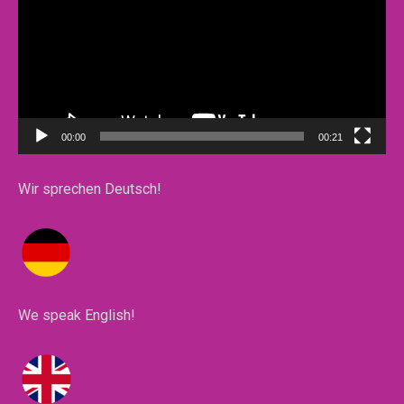
00:00
00:21
Wir sprechen Deutsch!
We speak English!