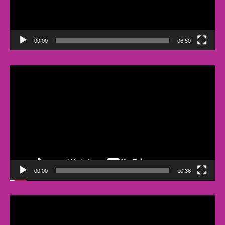
00:00
06:50
Lecteur
vidéo
00:00
10:36
Lecteur
vidéo