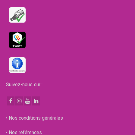
Suivez-nous sur :
•
Nos conditions générales
•
Nos références