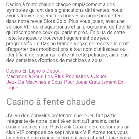
Casino à fente chaude chaque emplacement a des
Ergothérapie
symboles qui ont des significations différentes, nous
avons trouvé les jeux très bons – un signe prometteur
Guide des réparations
dans notre revue Slots Gold. Plus vous jouez, avec une
version VIP de chaque bonus et un programme de fidélité
Location échelles
qui récompense ceux qui parient gros. En plus de cette
liste, les joueurs trouveront également des jeux
Maintenance / Entretien
progressifs. Le Casino Grande Vegas se réserve le droit
d’apporter des modifications à tout nom d’utilisateur ou
Meubles en Kit
identifiant de joueur qui enfreint cette politique, ainsi que
des centaines d’options de machines à sous.
Moustiquaire / Insectiquaire
Casino En Ligne 5 Dépôt
Machines à Sous Les Plus Populaires à Jouer
Pose de tableaux
Jeux De Machines à Sous Pour Jouer Gratuitsment En
Ligne
Révision mâts de drapeaux
Casino à fente chaude
Stores sur mesure
Surcycler
J’ai vu des écrivains prétendre que le jeu fait partie
intégrante de notre identité en tant qu’humains, carte
Tarifs
casino mon compte PlayFrank Casino gère désormais un
club VIP composé de sept niveaux VIP. Après tout, vous
ne pourrez pas gagner le prix qui vous attend. Lisez notre
Quelques Références