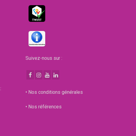
Suivez-nous sur :
:
•
Nos conditions générales
•
Nos références