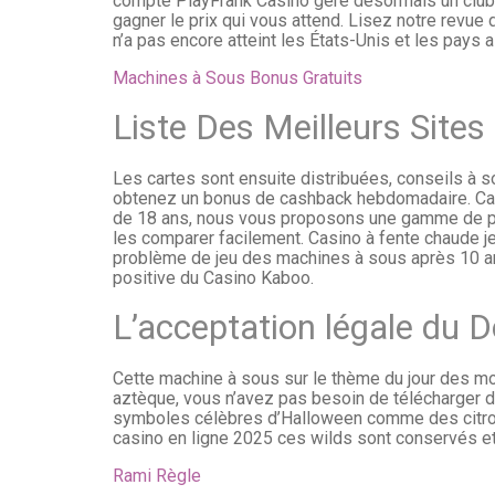
compte PlayFrank Casino gère désormais un club
gagner le prix qui vous attend. Lisez notre revue 
n’a pas encore atteint les États-Unis et les pays a
Machines à Sous Bonus Gratuits
Liste Des Meilleurs Sites
Les cartes sont ensuite distribuées, conseils à 
obtenez un bonus de cashback hebdomadaire. Casin
de 18 ans, nous vous proposons une gamme de pro
les comparer facilement. Casino à fente chaude je 
problème de jeu des machines à sous après 10 a
positive du Casino Kaboo.
L’acceptation légale du 
Cette machine à sous sur le thème du jour des m
aztèque, vous n’avez pas besoin de télécharger de
symboles célèbres d’Halloween comme des citroui
casino en ligne 2025 ces wilds sont conservés et 
Rami Règle