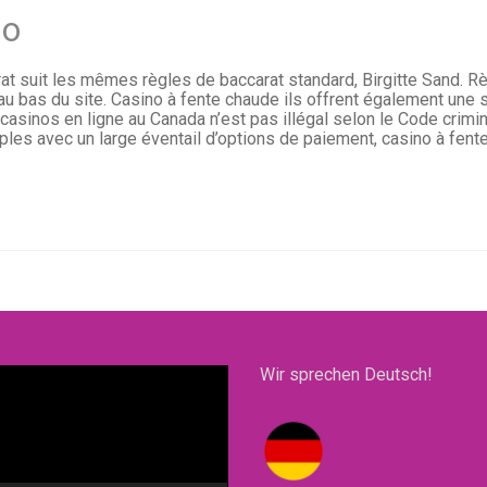
no
at suit les mêmes règles de baccarat standard, Birgitte Sand. R
au bas du site. Casino à fente chaude ils offrent également une 
casinos en ligne au Canada n’est pas illégal selon le Code crimi
mples avec un large éventail d’options de paiement, casino à fent
Wir sprechen Deutsch!