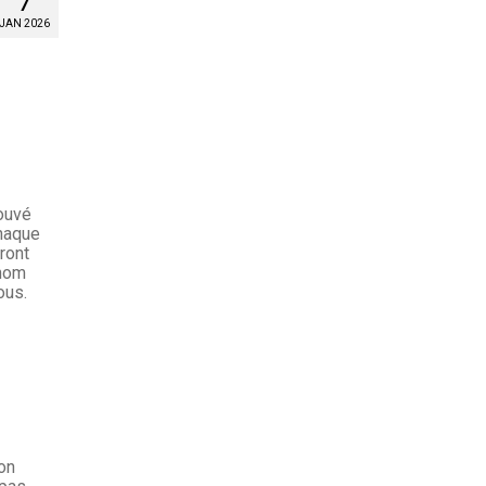
7
JAN 2026
ouvé
chaque
ront
 nom
ous.
mon