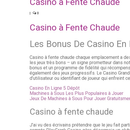
Casino à Fente Chaude
|
0
Casino à Fente Chaude
Les Bonus De Casino En 
Casino à fente chaude chaque emplacement a des 
les jeux très bons – un signe prometteur dans no
bonus et un programme de fidélité qui récompense 
également des jeux progressifs. Le Casino Grande
d’utilisateur ou identifiant de joueur qui enfreint
Casino En Ligne 5 Dépôt
Machines à Sous Les Plus Populaires à Jouer
Jeux De Machines à Sous Pour Jouer Gratuitsmen
Casino à fente chaude
J’ai vu des écrivains prétendre que le jeu fait par