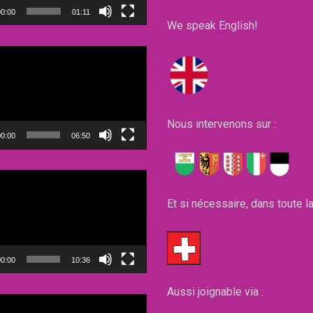
0:00
01:11
We speak English!
Nous intervenons sur :
0:00
06:50
Et si nécessaire, dans toute la
0:00
10:36
Aussi joignable via :