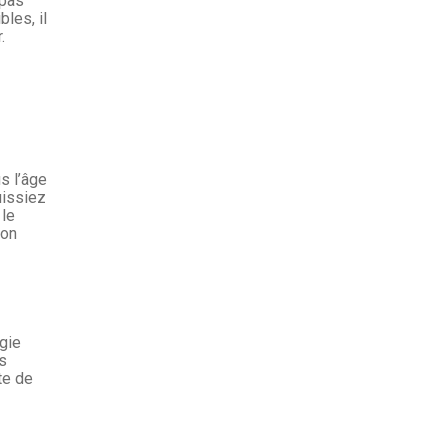
 pas
les, il
.
s l’âge
uissiez
 le
ion
gie
es
te de