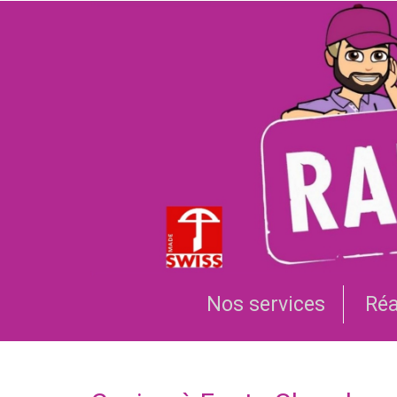
Nos services
Réa