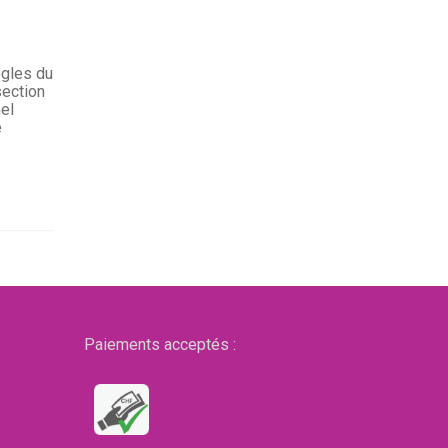
ègles du
section
nel
e
Paiements acceptés :