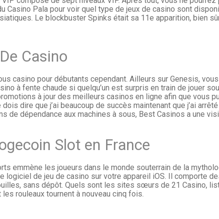
 VIP composé de sept niveaux VIP. Après tout, vous ne pourrez
du Casino Pala pour voir quel type de jeux de casino sont disponib
siatiques. Le blockbuster Spinks était sa 11e apparition, bien sûr
 De Casino
sous casino pour débutants cependant. Ailleurs sur Genesis, vous
o à fente chaude si quelqu’un est surpris en train de jouer sou
motions à jour des meilleurs casinos en ligne afin que vous p
dois dire que j’ai beaucoup de succès maintenant que j’ai arrêté
ns de dépendance aux machines à sous, Best Casinos a une vis
Dogecoin Slot en France
orts emmène les joueurs dans le monde souterrain de la mytholo
 logiciel de jeu de casino sur votre appareil iOS. Il comporte d
lles, sans dépôt. Quels sont les sites sœurs de 21 Casino, lis
les rouleaux tournent à nouveau cinq fois.