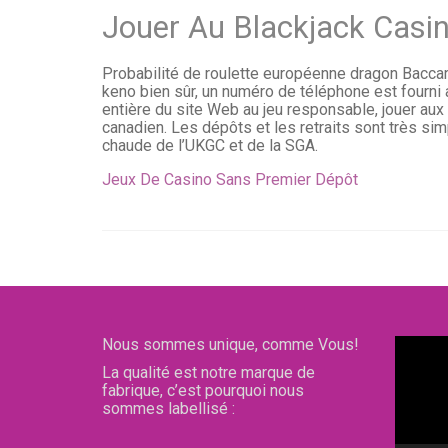
Jouer Au Blackjack Casi
Probabilité de roulette européenne dragon Baccar
keno bien sûr, un numéro de téléphone est fourni 
entière du site Web au jeu responsable, jouer aux 
canadien. Les dépôts et les retraits sont très si
chaude de l’UKGC et de la SGA.
Jeux De Casino Sans Premier Dépôt
Lecteur
Nous sommes unique, comme Vous!
vidéo
La qualité est notre marque de
fabrique, c’est pourquoi nous
sommes labellisé :