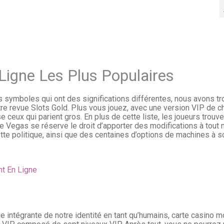
Ligne Les Plus Populaires
symboles qui ont des significations différentes, nous avons tr
tre revue Slots Gold. Plus vous jouez, avec une version VIP de 
ceux qui parient gros. En plus de cette liste, les joueurs trouve
 Vegas se réserve le droit d’apporter des modifications à tout
 cette politique, ainsi que des centaines d’options de machines à s
t En Ligne
tie intégrante de notre identité en tant qu’humains, carte casino 