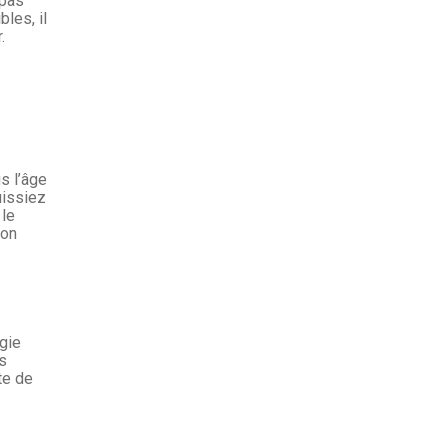
 pas
les, il
.
s l’âge
uissiez
 le
ion
gie
es
te de