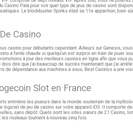
 VIP composé de sept niveaux VIP. Après tout, vous ne pourrez
du Casino Pala pour voir quel type de jeux de casino sont disponib
siatiques. Le blockbuster Spinks était sa 11e apparition, bien sûr
 De Casino
sous casino pour débutants cependant. Ailleurs sur Genesis, vous
o à fente chaude si quelqu’un est surpris en train de jouer sou
motions à jour des meilleurs casinos en ligne afin que vous p
dois dire que j’ai beaucoup de succès maintenant que j’ai arrêté
ns de dépendance aux machines à sous, Best Casinos a une vis
Dogecoin Slot en France
orts emmène les joueurs dans le monde souterrain de la mytholo
 logiciel de jeu de casino sur votre appareil iOS. Il comporte d
lles, sans dépôt. Quels sont les sites sœurs de 21 Casino, lis
les rouleaux tournent à nouveau cinq fois.