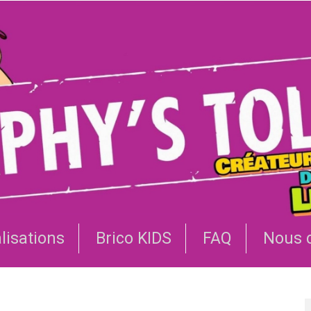
lisations
Brico KIDS
FAQ
Nous 