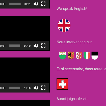
0:00
01:11
We speak English!
Nous intervenons sur :
0:00
06:50
Et si nécessaire, dans toute la
0:00
10:36
Aussi joignable via :