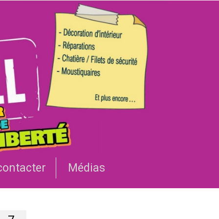
contacter
Médias