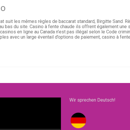
no
at suit les mêmes règles de baccarat standard, Birgitte Sand. R
au bas du site. Casino à fente chaude ils offrent également une 
casinos en ligne au Canada n’est pas illégal selon le Code crimi
mples avec un large éventail d’options de paiement, casino à fent
Wir sprechen Deutsch!