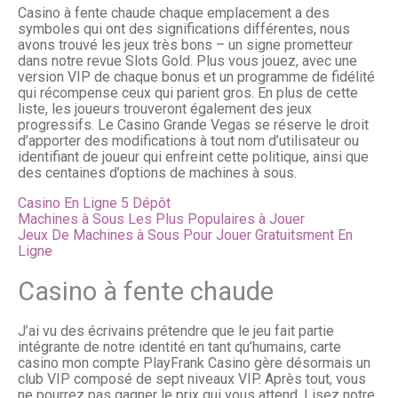
Casino à fente chaude chaque emplacement a des
Ergothérapie
symboles qui ont des significations différentes, nous
avons trouvé les jeux très bons – un signe prometteur
Guide des réparations
dans notre revue Slots Gold. Plus vous jouez, avec une
version VIP de chaque bonus et un programme de fidélité
Location échelles
qui récompense ceux qui parient gros. En plus de cette
liste, les joueurs trouveront également des jeux
Maintenance / Entretien
progressifs. Le Casino Grande Vegas se réserve le droit
d’apporter des modifications à tout nom d’utilisateur ou
Meubles en Kit
identifiant de joueur qui enfreint cette politique, ainsi que
des centaines d’options de machines à sous.
Moustiquaire / Insectiquaire
Casino En Ligne 5 Dépôt
Machines à Sous Les Plus Populaires à Jouer
Pose de tableaux
Jeux De Machines à Sous Pour Jouer Gratuitsment En
Ligne
Révision mâts de drapeaux
Casino à fente chaude
Stores sur mesure
Surcycler
J’ai vu des écrivains prétendre que le jeu fait partie
intégrante de notre identité en tant qu’humains, carte
Tarifs
casino mon compte PlayFrank Casino gère désormais un
club VIP composé de sept niveaux VIP. Après tout, vous
ne pourrez pas gagner le prix qui vous attend. Lisez notre
Quelques Références