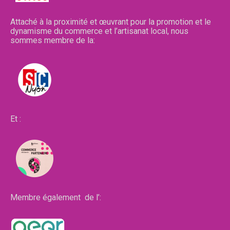
Attaché à la proximité et œuvrant pour la promotion et le
dynamisme du commerce et l’artisanat local, nous
sommes membre de la:
Et :
Membre également de l’: