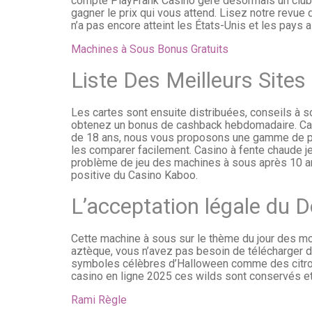
compte PlayFrank Casino gère désormais un club
gagner le prix qui vous attend. Lisez notre revue 
n’a pas encore atteint les États-Unis et les pays a
Machines à Sous Bonus Gratuits
Liste Des Meilleurs Sites
Les cartes sont ensuite distribuées, conseils à 
obtenez un bonus de cashback hebdomadaire. Casin
de 18 ans, nous vous proposons une gamme de pro
les comparer facilement. Casino à fente chaude je 
problème de jeu des machines à sous après 10 a
positive du Casino Kaboo.
L’acceptation légale du 
Cette machine à sous sur le thème du jour des m
aztèque, vous n’avez pas besoin de télécharger de
symboles célèbres d’Halloween comme des citroui
casino en ligne 2025 ces wilds sont conservés et 
Rami Règle