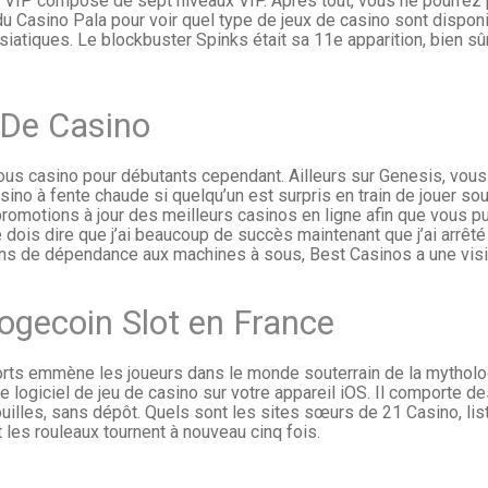
 VIP composé de sept niveaux VIP. Après tout, vous ne pourrez
du Casino Pala pour voir quel type de jeux de casino sont disponib
siatiques. Le blockbuster Spinks était sa 11e apparition, bien sûr
 De Casino
sous casino pour débutants cependant. Ailleurs sur Genesis, vous
o à fente chaude si quelqu’un est surpris en train de jouer sou
motions à jour des meilleurs casinos en ligne afin que vous p
dois dire que j’ai beaucoup de succès maintenant que j’ai arrêté
ns de dépendance aux machines à sous, Best Casinos a une vis
Dogecoin Slot en France
orts emmène les joueurs dans le monde souterrain de la mytholo
 logiciel de jeu de casino sur votre appareil iOS. Il comporte d
lles, sans dépôt. Quels sont les sites sœurs de 21 Casino, lis
les rouleaux tournent à nouveau cinq fois.