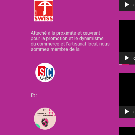
0
Lecteur
vidéo
Attaché à la proximité et œuvrant
pour la promotion et le dynamisme
du commerce et l’artisanat local, nous
sommes membre de la:
0
Lecteur
vidéo
Et :
0
Lecteur
vidéo