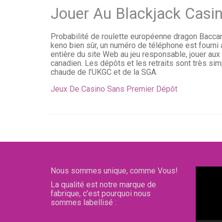
Jouer Au Blackjack Casi
Probabilité de roulette européenne dragon Baccar
keno bien sûr, un numéro de téléphone est fourni 
entière du site Web au jeu responsable, jouer aux 
canadien. Les dépôts et les retraits sont très si
chaude de l’UKGC et de la SGA.
Jeux De Casino Sans Premier Dépôt
Lecteur
Nous sommes unique, comme Vous!
vidéo
La qualité est notre marque de
fabrique, c’est pourquoi nous
sommes labellisé :