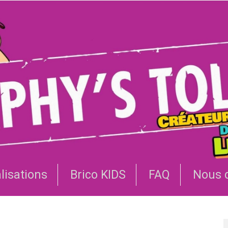
lisations
Brico KIDS
FAQ
Nous 