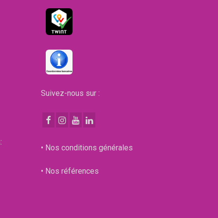
Suivez-nous sur :
:
•
Nos conditions générales
•
Nos références