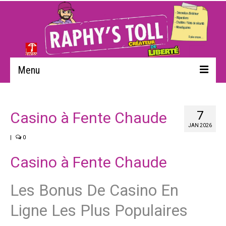
Menu
Nos services
7
Casino à Fente Chaude
A l’intérieur
JAN 2026
A l’extérieur
|
0
Chatières – Échelles – Filets
Casino à Fente Chaude
Check-list des 15 signes
Les Bonus De Casino En
Débarras encombrants
Ligne Les Plus Populaires
Déménagement