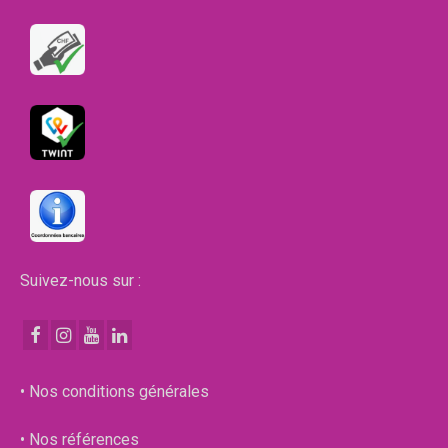
Suivez-nous sur :
•
Nos conditions générales
•
Nos références