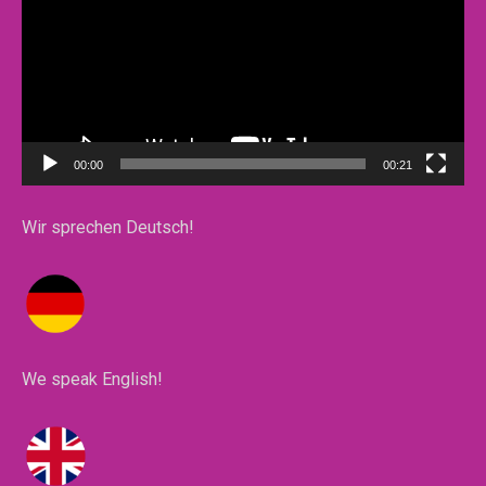
00:00
00:21
Wir sprechen Deutsch!
We speak English!