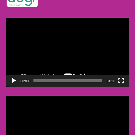
Lecteur
vidéo
00:00
01:11
Lecteur
vidéo