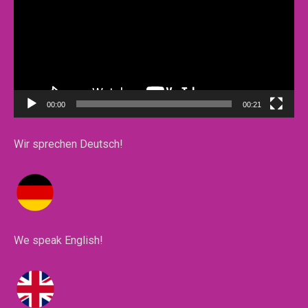
00:00
00:21
Wir sprechen Deutsch!
We speak English!