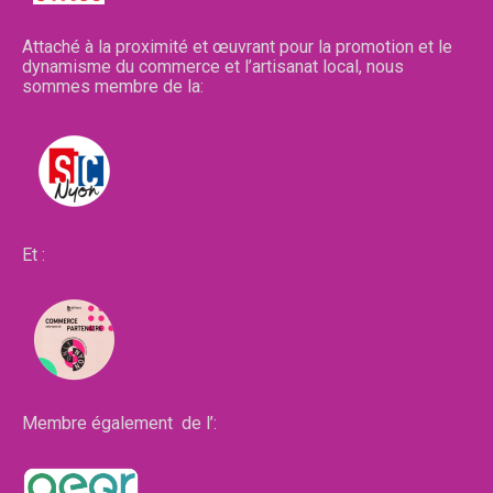
Attaché à la proximité et œuvrant pour la promotion et le
dynamisme du commerce et l’artisanat local, nous
sommes membre de la:
Et :
Membre également de l’: