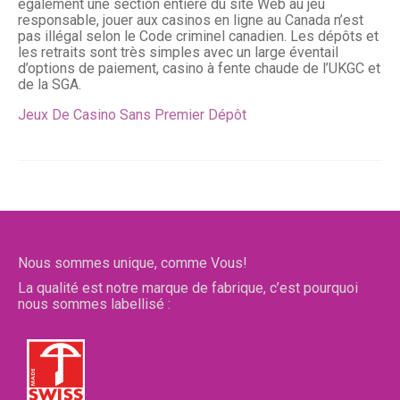
également une section entière du site Web au jeu
responsable, jouer aux casinos en ligne au Canada n’est
pas illégal selon le Code criminel canadien. Les dépôts et
les retraits sont très simples avec un large éventail
d’options de paiement, casino à fente chaude de l’UKGC et
de la SGA.
Jeux De Casino Sans Premier Dépôt
Nous sommes unique, comme Vous!
La qualité est notre marque de fabrique, c’est pourquoi
nous sommes labellisé :