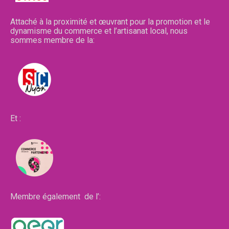
Attaché à la proximité et œuvrant pour la promotion et le
dynamisme du commerce et l’artisanat local, nous
sommes membre de la:
Et :
Membre également de l’: