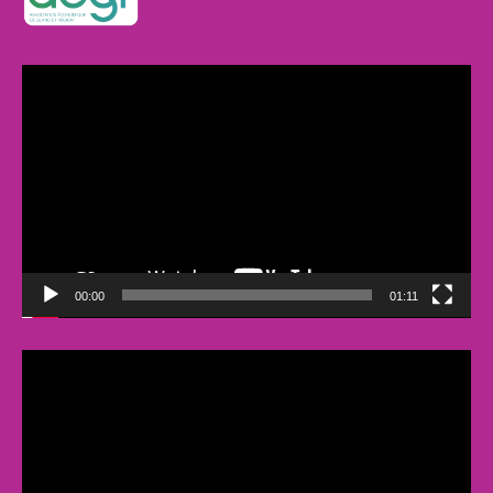
Lecteur
vidéo
00:00
01:11
Lecteur
vidéo