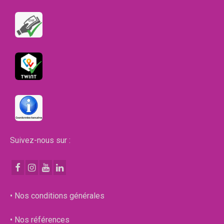
Suivez-nous sur :
•
Nos conditions générales
•
Nos références