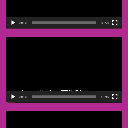
00:00
06:50
Lecteur
vidéo
00:00
10:36
Lecteur
vidéo