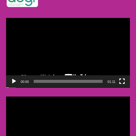
Lecteur
vidéo
00:00
01:11
Lecteur
vidéo