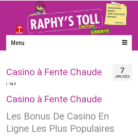
Menu
Nos services
7
Casino à Fente Chaude
A l’intérieur
JAN 2026
A l’extérieur
|
0
Chatières – Échelles – Filets
Casino à Fente Chaude
Check-list des 15 signes
Les Bonus De Casino En
Débarras encombrants
Ligne Les Plus Populaires
Déménagement