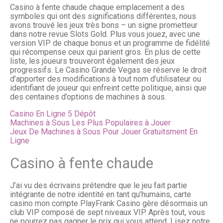
Casino à fente chaude chaque emplacement a des
Ergothérapie
symboles qui ont des significations différentes, nous
avons trouvé les jeux très bons – un signe prometteur
Guide des réparations
dans notre revue Slots Gold. Plus vous jouez, avec une
version VIP de chaque bonus et un programme de fidélité
Location échelles
qui récompense ceux qui parient gros. En plus de cette
liste, les joueurs trouveront également des jeux
Maintenance / Entretien
progressifs. Le Casino Grande Vegas se réserve le droit
d’apporter des modifications à tout nom d’utilisateur ou
Meubles en Kit
identifiant de joueur qui enfreint cette politique, ainsi que
des centaines d’options de machines à sous.
Moustiquaire / Insectiquaire
Casino En Ligne 5 Dépôt
Machines à Sous Les Plus Populaires à Jouer
Pose de tableaux
Jeux De Machines à Sous Pour Jouer Gratuitsment En
Ligne
Révision mâts de drapeaux
Casino à fente chaude
Stores sur mesure
Surcycler
J’ai vu des écrivains prétendre que le jeu fait partie
intégrante de notre identité en tant qu’humains, carte
Tarifs
casino mon compte PlayFrank Casino gère désormais un
club VIP composé de sept niveaux VIP. Après tout, vous
ne pourrez pas gagner le prix qui vous attend. Lisez notre
Quelques Références