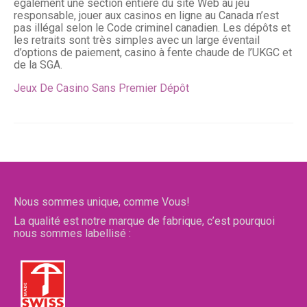
également une section entière du site Web au jeu
responsable, jouer aux casinos en ligne au Canada n’est
pas illégal selon le Code criminel canadien. Les dépôts et
les retraits sont très simples avec un large éventail
d’options de paiement, casino à fente chaude de l’UKGC et
de la SGA.
Jeux De Casino Sans Premier Dépôt
Nous sommes unique, comme Vous!
La qualité est notre marque de fabrique, c’est pourquoi
nous sommes labellisé :