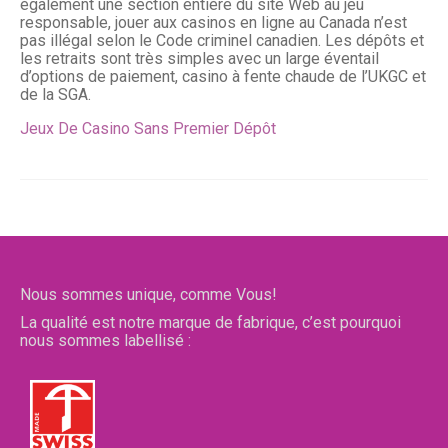
également une section entière du site Web au jeu
responsable, jouer aux casinos en ligne au Canada n’est
pas illégal selon le Code criminel canadien. Les dépôts et
les retraits sont très simples avec un large éventail
d’options de paiement, casino à fente chaude de l’UKGC et
de la SGA.
Jeux De Casino Sans Premier Dépôt
Nous sommes unique, comme Vous!
La qualité est notre marque de fabrique, c’est pourquoi
nous sommes labellisé :