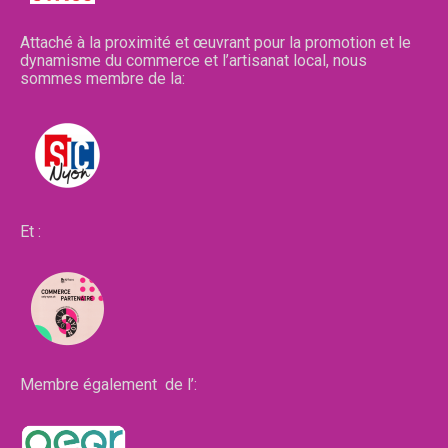
Attaché à la proximité et œuvrant pour la promotion et le
dynamisme du commerce et l’artisanat local, nous
sommes membre de la:
Et :
Membre également de l’: