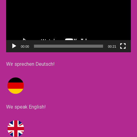
00:00
00:21
Wir sprechen Deutsch!
We speak English!