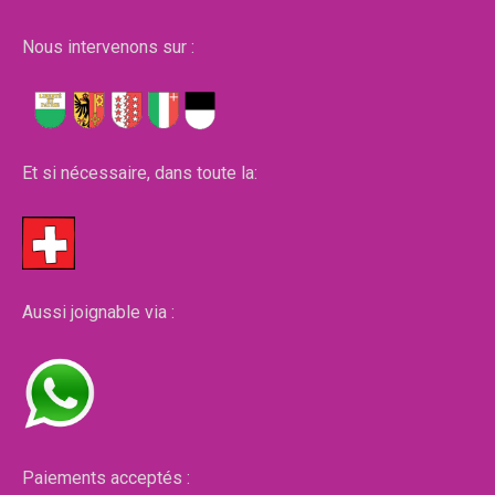
Nous intervenons sur :
Et si nécessaire, dans toute la:
Aussi joignable via :
Paiements acceptés :