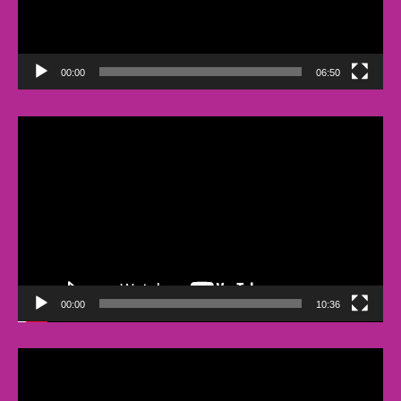
00:00
06:50
Lecteur
vidéo
00:00
10:36
Lecteur
vidéo