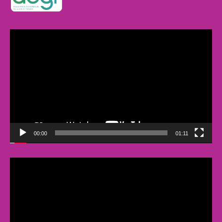
Lecteur
vidéo
00:00
01:11
Lecteur
vidéo