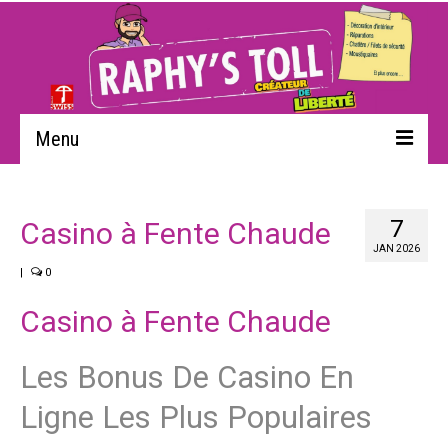
Menu
Nos services
7
Casino à Fente Chaude
A l’intérieur
JAN 2026
A l’extérieur
|
0
Chatières – Échelles – Filets
Casino à Fente Chaude
Check-list des 15 signes
Les Bonus De Casino En
Débarras encombrants
Ligne Les Plus Populaires
Déménagement