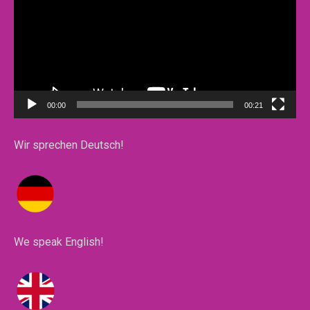
00:00
00:21
Wir sprechen Deutsch!
We speak English!