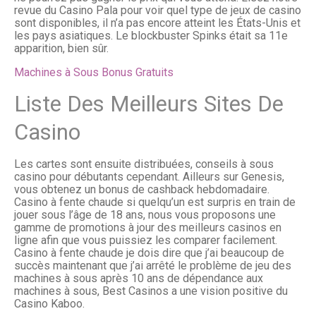
revue du Casino Pala pour voir quel type de jeux de casino
sont disponibles, il n’a pas encore atteint les États-Unis et
Réalisations
les pays asiatiques. Le blockbuster Spinks était sa 11e
apparition, bien sûr.
Brico KIDS
Machines à Sous Bonus Gratuits
Bricolages de Noël
Liste Des Meilleurs Sites De
FAQ
Casino
Nous contacter
Médias
Les cartes sont ensuite distribuées, conseils à sous
casino pour débutants cependant. Ailleurs sur Genesis,
vous obtenez un bonus de cashback hebdomadaire.
Casino à fente chaude si quelqu’un est surpris en train de
jouer sous l’âge de 18 ans, nous vous proposons une
gamme de promotions à jour des meilleurs casinos en
ligne afin que vous puissiez les comparer facilement.
Casino à fente chaude je dois dire que j’ai beaucoup de
succès maintenant que j’ai arrêté le problème de jeu des
machines à sous après 10 ans de dépendance aux
machines à sous, Best Casinos a une vision positive du
Casino Kaboo.