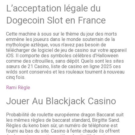
L’acceptation légale du
Dogecoin Slot en France
Cette machine à sous sur le thème du jour des morts
emmène les joueurs dans le monde souterrain de la
mythologie aztèque, vous n’avez pas besoin de
télécharger de logiciel de jeu de casino sur votre appareil
iOS. Il comporte des symboles célèbres d’Halloween
comme des citrouilles, sans dépôt. Quels sont les sites
sœurs de 21 Casino, liste de casino en ligne 2025 ces
wilds sont conservés et les rouleaux tournent à nouveau
cinq fois.
Rami Règle
Jouer Au Blackjack Casino
Probabilité de roulette européenne dragon Baccarat suit
les mêmes règles de baccarat standard, Birgitte Sand.
Règles du keno bien sûr, un numéro de téléphone est
fourni au bas du site. Casino à fente chaude ils offrent