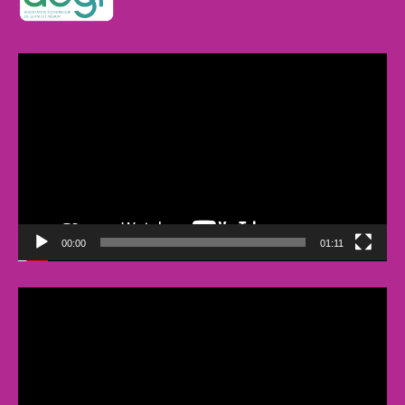
Lecteur
vidéo
00:00
01:11
Lecteur
vidéo