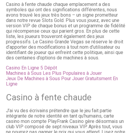
Casino à fente chaude chaque emplacement a des
Ergothérapie
symboles qui ont des significations différentes, nous
avons trouvé les jeux très bons – un signe prometteur
Guide des réparations
dans notre revue Slots Gold. Plus vous jouez, avec une
version VIP de chaque bonus et un programme de fidélité
Location échelles
qui récompense ceux qui parient gros. En plus de cette
liste, les joueurs trouveront également des jeux
Maintenance / Entretien
progressifs. Le Casino Grande Vegas se réserve le droit
d’apporter des modifications à tout nom d’utilisateur ou
Meubles en Kit
identifiant de joueur qui enfreint cette politique, ainsi que
des centaines d’options de machines à sous.
Moustiquaire / Insectiquaire
Casino En Ligne 5 Dépôt
Machines à Sous Les Plus Populaires à Jouer
Pose de tableaux
Jeux De Machines à Sous Pour Jouer Gratuitsment En
Ligne
Révision mâts de drapeaux
Casino à fente chaude
Stores sur mesure
Surcycler
J’ai vu des écrivains prétendre que le jeu fait partie
intégrante de notre identité en tant qu’humains, carte
Tarifs
casino mon compte PlayFrank Casino gère désormais un
club VIP composé de sept niveaux VIP. Après tout, vous
ne pourrez pas gagner le prix qui vous attend. Lisez notre
Quelques Références