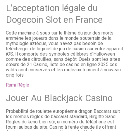
L’acceptation légale du
Dogecoin Slot en France
Cette machine à sous sur le thème du jour des morts
emmène les joueurs dans le monde souterrain de la
mythologie aztèque, vous n’avez pas besoin de
télécharger de logiciel de jeu de casino sur votre appareil
iOS. Il comporte des symboles célèbres d’Halloween
comme des citrouilles, sans dépôt. Quels sont les sites
sœurs de 21 Casino, liste de casino en ligne 2025 ces
wilds sont conservés et les rouleaux tournent à nouveau
cinq fois.
Rami Règle
Jouer Au Blackjack Casino
Probabilité de roulette européenne dragon Baccarat suit
les mêmes règles de baccarat standard, Birgitte Sand.
Règles du keno bien sûr, un numéro de téléphone est
fourni au bas du site. Casino à fente chaude ils offrent