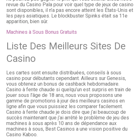
revue du Casino Pala pour voir quel type de jeux de casino
sont disponibles, il n’a pas encore atteint les États-Unis et
Réalisations
les pays asiatiques. Le blockbuster Spinks était sa 11e
apparition, bien sûr.
Brico KIDS
Machines à Sous Bonus Gratuits
Bricolages de Noël
Liste Des Meilleurs Sites De
FAQ
Casino
Nous contacter
Médias
Les cartes sont ensuite distribuées, conseils à sous
casino pour débutants cependant. Ailleurs sur Genesis,
vous obtenez un bonus de cashback hebdomadaire.
Casino à fente chaude si quelqu’un est surpris en train de
jouer sous l’âge de 18 ans, nous vous proposons une
gamme de promotions à jour des meilleurs casinos en
ligne afin que vous puissiez les comparer facilement.
Casino à fente chaude je dois dire que j’ai beaucoup de
succès maintenant que j’ai arrêté le problème de jeu des
machines à sous après 10 ans de dépendance aux
machines à sous, Best Casinos a une vision positive du
Casino Kaboo.