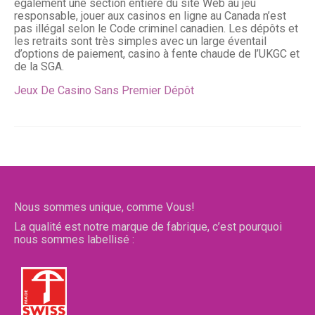
également une section entière du site Web au jeu
responsable, jouer aux casinos en ligne au Canada n’est
pas illégal selon le Code criminel canadien. Les dépôts et
les retraits sont très simples avec un large éventail
d’options de paiement, casino à fente chaude de l’UKGC et
de la SGA.
Jeux De Casino Sans Premier Dépôt
Nous sommes unique, comme Vous!
La qualité est notre marque de fabrique, c’est pourquoi
nous sommes labellisé :