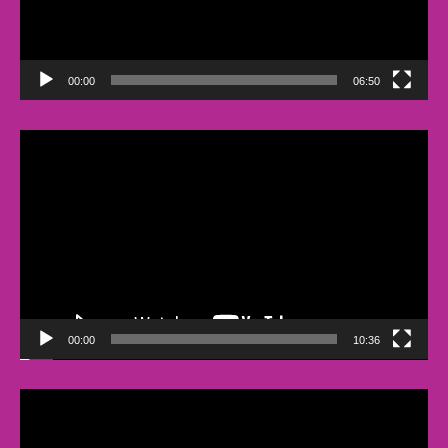
00:00
06:50
Lecteur
vidéo
00:00
10:36
Lecteur
vidéo