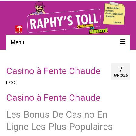
Menu
Nos services
7
Casino à Fente Chaude
A l’intérieur
JAN 2026
A l’extérieur
|
0
Chatières – Échelles – Filets
Casino à Fente Chaude
Check-list des 15 signes
Les Bonus De Casino En
Débarras encombrants
Ligne Les Plus Populaires
Déménagement