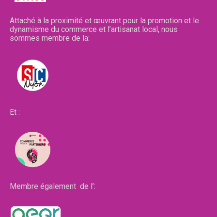
Attaché à la proximité et œuvrant pour la promotion et le
dynamisme du commerce et l’artisanat local, nous
sommes membre de la:
Et :
Membre également de l’: