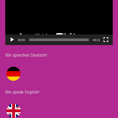
00:00
00:21
Wir sprechen Deutsch!
We speak English!