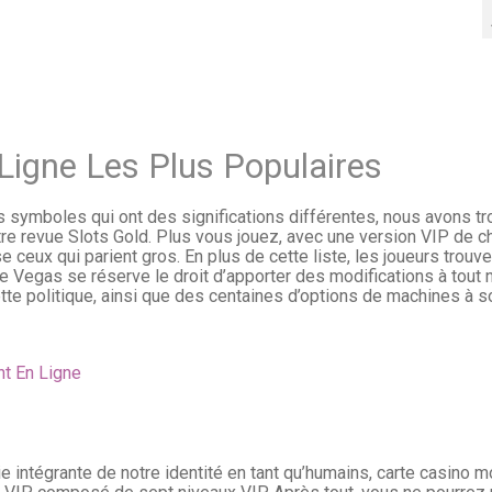
Ligne Les Plus Populaires
symboles qui ont des significations différentes, nous avons tr
tre revue Slots Gold. Plus vous jouez, avec une version VIP de 
ceux qui parient gros. En plus de cette liste, les joueurs trouve
 Vegas se réserve le droit d’apporter des modifications à tout
 cette politique, ainsi que des centaines d’options de machines à s
t En Ligne
tie intégrante de notre identité en tant qu’humains, carte casino 