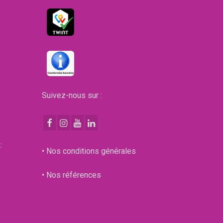
Suivez-nous sur :
:
•
Nos conditions générales
•
Nos références