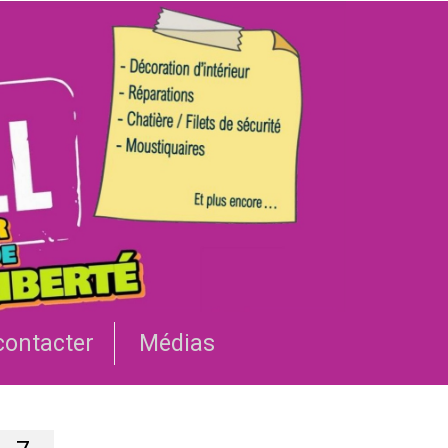
contacter
Médias