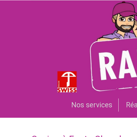
Nos services
Réa