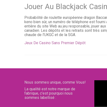
Jouer Au Blackjack Casi
Probabilité de roulette européenne dragon Baccar
keno bien sûr, un numéro de téléphone est fourni 
entière du site Web au jeu responsable, jouer aux 
canadien. Les dépôts et les retraits sont très si
chaude de l’UKGC et de la SGA.
Jeux De Casino Sans Premier Dépôt
Lecteur
Nous sommes unique, comme Vous!
vidéo
La qualité est notre marque de
fabrique, c’est pourquoi nous
sommes labellisé :