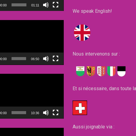
0:00
01:11
We speak English!
Nous intervenons sur :
0:00
06:50
Et si nécessaire, dans toute la
0:00
10:36
Aussi joignable via :