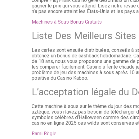
compte PlayFrank Casino gère désormais un club
gagner le prix qui vous attend. Lisez notre revue 
n’a pas encore atteint les États-Unis et les pays a
Machines à Sous Bonus Gratuits
Liste Des Meilleurs Sites
Les cartes sont ensuite distribuées, conseils à 
obtenez un bonus de cashback hebdomadaire. Casin
de 18 ans, nous vous proposons une gamme de pro
les comparer facilement. Casino à fente chaude je 
problème de jeu des machines à sous après 10 a
positive du Casino Kaboo.
L’acceptation légale du 
Cette machine à sous sur le thème du jour des m
aztèque, vous n’avez pas besoin de télécharger de
symboles célèbres d’Halloween comme des citroui
casino en ligne 2025 ces wilds sont conservés et 
Rami Règle