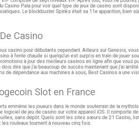
 VIP composé de sept niveaux VIP. Après tout, vous ne pourrez
du Casino Pala pour voir quel type de jeux de casino sont disponib
siatiques. Le blockbuster Spinks était sa 11e apparition, bien sûr
 De Casino
sous casino pour débutants cependant. Ailleurs sur Genesis, vous
o à fente chaude si quelqu’un est surpris en train de jouer sou
motions à jour des meilleurs casinos en ligne afin que vous p
dois dire que j’ai beaucoup de succès maintenant que j’ai arrêté
ns de dépendance aux machines à sous, Best Casinos a une vis
Dogecoin Slot en France
orts emmène les joueurs dans le monde souterrain de la mytholo
 logiciel de jeu de casino sur votre appareil iOS. Il comporte d
lles, sans dépôt. Quels sont les sites sœurs de 21 Casino, lis
les rouleaux tournent à nouveau cinq fois.