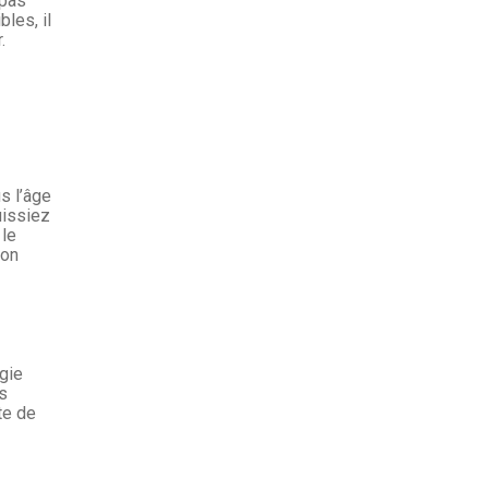
 pas
les, il
.
s l’âge
uissiez
 le
ion
gie
es
te de