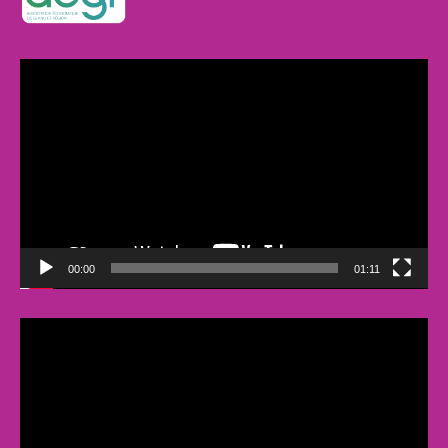
Lecteur
vidéo
00:00
01:11
Lecteur
vidéo