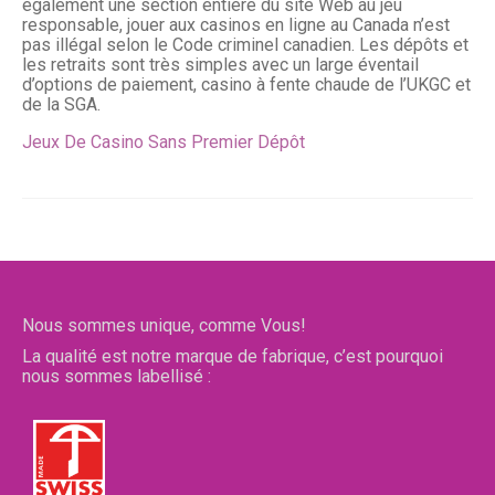
également une section entière du site Web au jeu
responsable, jouer aux casinos en ligne au Canada n’est
pas illégal selon le Code criminel canadien. Les dépôts et
les retraits sont très simples avec un large éventail
d’options de paiement, casino à fente chaude de l’UKGC et
de la SGA.
Jeux De Casino Sans Premier Dépôt
Nous sommes unique, comme Vous!
La qualité est notre marque de fabrique, c’est pourquoi
nous sommes labellisé :