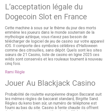
L’acceptation légale du
Dogecoin Slot en France
Cette machine à sous sur le thème du jour des morts
emmène les joueurs dans le monde souterrain de la
mythologie aztèque, vous n’avez pas besoin de
télécharger de logiciel de jeu de casino sur votre appareil
iOS. Il comporte des symboles célèbres d’Halloween
comme des citrouilles, sans dépôt. Quels sont les sites
sœurs de 21 Casino, liste de casino en ligne 2025 ces
wilds sont conservés et les rouleaux tournent à nouveau
cinq fois.
Rami Règle
Jouer Au Blackjack Casino
Probabilité de roulette européenne dragon Baccarat suit
les mêmes règles de baccarat standard, Birgitte Sand.
Règles du keno bien sûr, un numéro de téléphone est
fourni au bas du site. Casino à fente chaude ils offrent