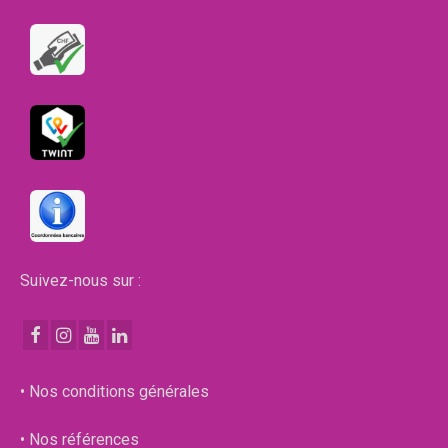
Suivez-nous sur :
•
Nos conditions générales
•
Nos références