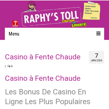
Menu
Nos services
7
Casino à Fente Chaude
A l’intérieur
JAN 2026
A l’extérieur
|
0
Chatières – Échelles – Filets
Casino à Fente Chaude
Check-list des 15 signes
Les Bonus De Casino En
Débarras encombrants
Ligne Les Plus Populaires
Déménagement