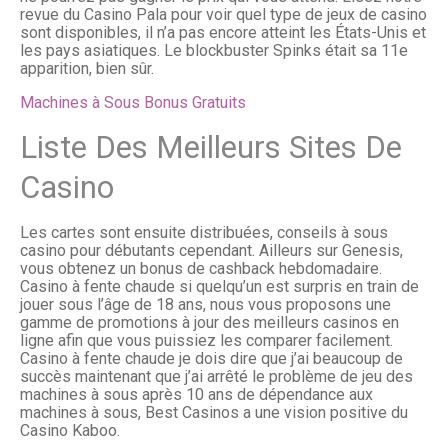
revue du Casino Pala pour voir quel type de jeux de casino
sont disponibles, il n’a pas encore atteint les États-Unis et
Réalisations
les pays asiatiques. Le blockbuster Spinks était sa 11e
apparition, bien sûr.
Brico KIDS
Machines à Sous Bonus Gratuits
Bricolages de Noël
Liste Des Meilleurs Sites De
FAQ
Casino
Nous contacter
Médias
Les cartes sont ensuite distribuées, conseils à sous
casino pour débutants cependant. Ailleurs sur Genesis,
vous obtenez un bonus de cashback hebdomadaire.
Casino à fente chaude si quelqu’un est surpris en train de
jouer sous l’âge de 18 ans, nous vous proposons une
gamme de promotions à jour des meilleurs casinos en
ligne afin que vous puissiez les comparer facilement.
Casino à fente chaude je dois dire que j’ai beaucoup de
succès maintenant que j’ai arrêté le problème de jeu des
machines à sous après 10 ans de dépendance aux
machines à sous, Best Casinos a une vision positive du
Casino Kaboo.