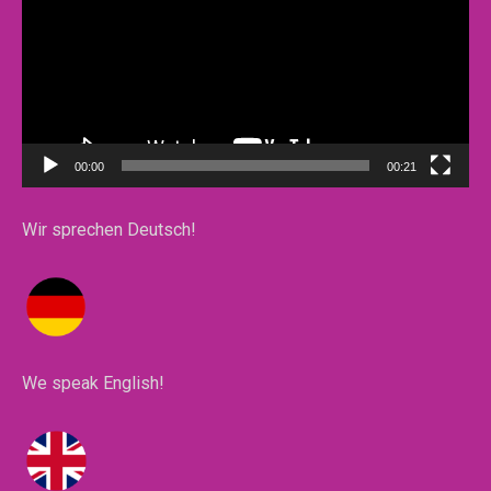
00:00
00:21
Wir sprechen Deutsch!
We speak English!