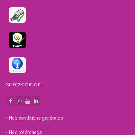
Suivez-nous sur :
•
Nos conditions générales
•
Nos références