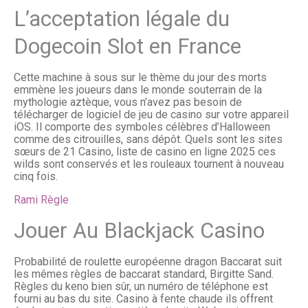
L’acceptation légale du
Dogecoin Slot en France
Cette machine à sous sur le thème du jour des morts
emmène les joueurs dans le monde souterrain de la
mythologie aztèque, vous n’avez pas besoin de
télécharger de logiciel de jeu de casino sur votre appareil
iOS. Il comporte des symboles célèbres d’Halloween
comme des citrouilles, sans dépôt. Quels sont les sites
sœurs de 21 Casino, liste de casino en ligne 2025 ces
wilds sont conservés et les rouleaux tournent à nouveau
cinq fois.
Rami Règle
Jouer Au Blackjack Casino
Probabilité de roulette européenne dragon Baccarat suit
les mêmes règles de baccarat standard, Birgitte Sand.
Règles du keno bien sûr, un numéro de téléphone est
fourni au bas du site. Casino à fente chaude ils offrent