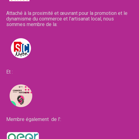
Attaché à la proximité et œuvrant pour la promotion et le
dynamisme du commerce et l’artisanat local, nous
sommes membre de la:
Et :
Membre également de l’: