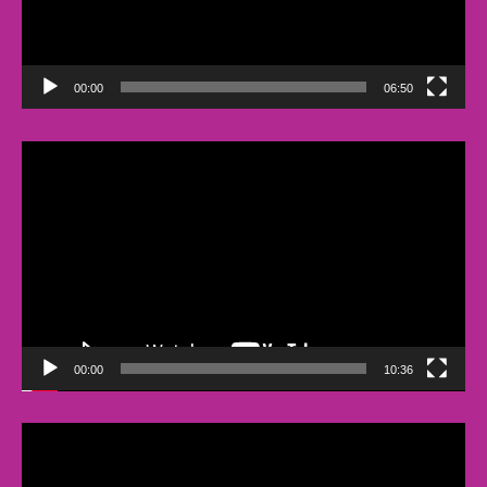
00:00
06:50
Lecteur
vidéo
00:00
10:36
Lecteur
vidéo