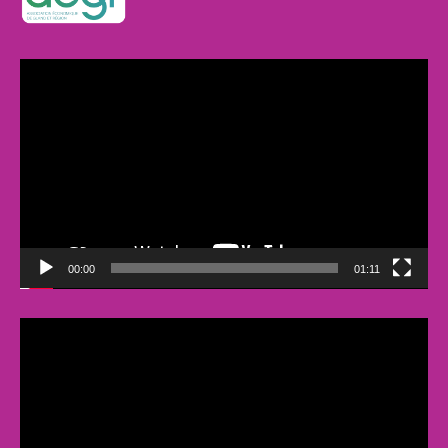
Lecteur
vidéo
00:00
01:11
Lecteur
vidéo