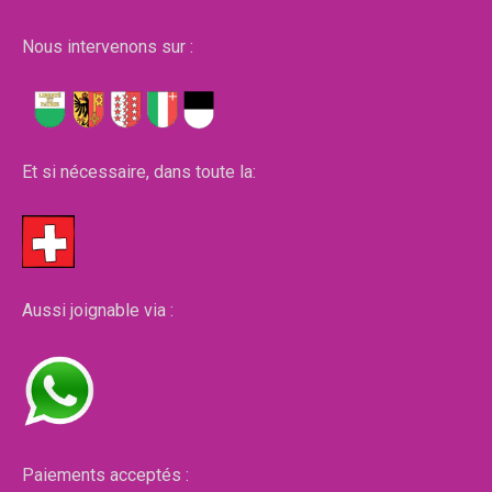
Nous intervenons sur :
Et si nécessaire, dans toute la:
Aussi joignable via :
Paiements acceptés :