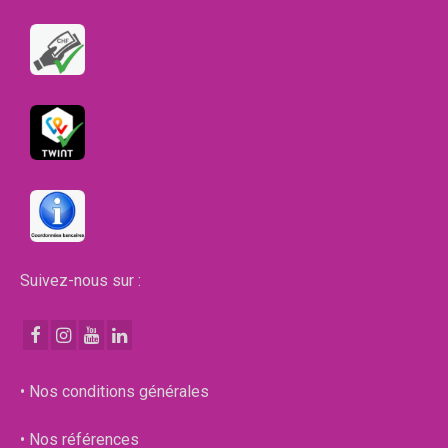
Suivez-nous sur :
•
Nos conditions générales
•
Nos références