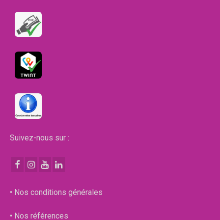
Suivez-nous sur :
•
Nos conditions générales
•
Nos références