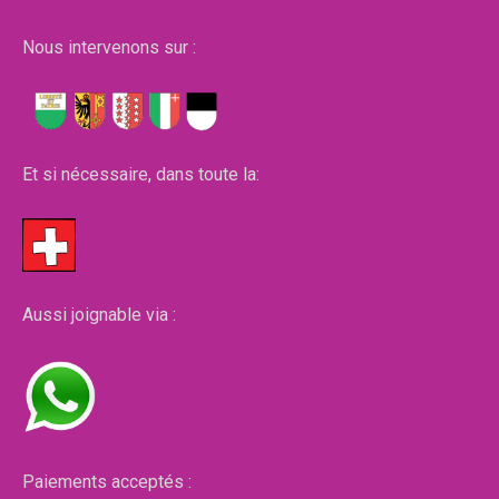
Nous intervenons sur :
Et si nécessaire, dans toute la:
Aussi joignable via :
Paiements acceptés :