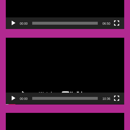
00:00
06:50
Lecteur
vidéo
00:00
10:36
Lecteur
vidéo