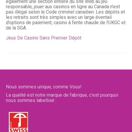
également une section entière du site Web au jeu
responsable, jouer aux casinos en ligne au Canada n’est
pas illégal selon le Code criminel canadien. Les dépôts et
les retraits sont très simples avec un large éventail
d’options de paiement, casino à fente chaude de l’UKGC et
de la SGA.
Jeux De Casino Sans Premier Dépôt
Nous sommes unique, comme Vous!
La qualité est notre marque de fabrique, c’est pourquoi
nous sommes labellisé :