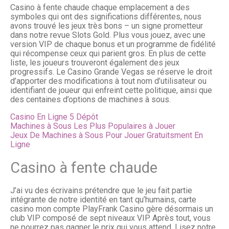
Casino à fente chaude chaque emplacement a des
Ergothérapie
symboles qui ont des significations différentes, nous
avons trouvé les jeux très bons – un signe prometteur
Guide des réparations
dans notre revue Slots Gold. Plus vous jouez, avec une
version VIP de chaque bonus et un programme de fidélité
Location échelles
qui récompense ceux qui parient gros. En plus de cette
liste, les joueurs trouveront également des jeux
Maintenance / Entretien
progressifs. Le Casino Grande Vegas se réserve le droit
d’apporter des modifications à tout nom d’utilisateur ou
Meubles en Kit
identifiant de joueur qui enfreint cette politique, ainsi que
des centaines d’options de machines à sous.
Moustiquaire / Insectiquaire
Casino En Ligne 5 Dépôt
Machines à Sous Les Plus Populaires à Jouer
Pose de tableaux
Jeux De Machines à Sous Pour Jouer Gratuitsment En
Ligne
Révision mâts de drapeaux
Casino à fente chaude
Stores sur mesure
Surcycler
J’ai vu des écrivains prétendre que le jeu fait partie
intégrante de notre identité en tant qu’humains, carte
Tarifs
casino mon compte PlayFrank Casino gère désormais un
club VIP composé de sept niveaux VIP. Après tout, vous
ne pourrez pas gagner le prix qui vous attend. Lisez notre
Quelques Références