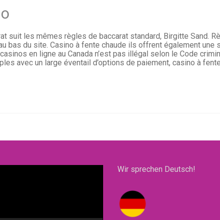
no
at suit les mêmes règles de baccarat standard, Birgitte Sand. R
au bas du site. Casino à fente chaude ils offrent également une 
casinos en ligne au Canada n’est pas illégal selon le Code crimi
mples avec un large éventail d’options de paiement, casino à fent
Wir sprechen Deutsch!