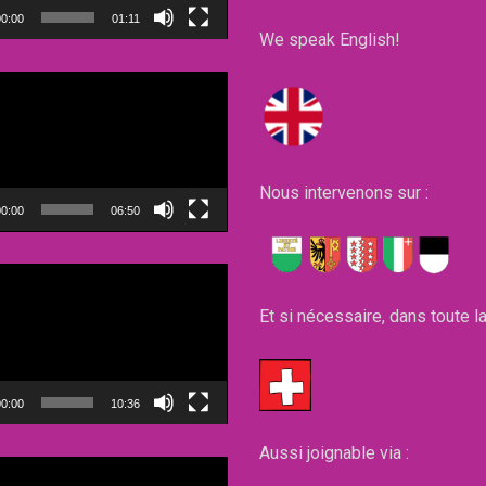
0:00
01:11
We speak English!
Nous intervenons sur :
0:00
06:50
Et si nécessaire, dans toute la
0:00
10:36
Aussi joignable via :