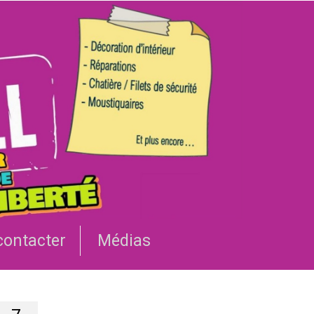
contacter
Médias