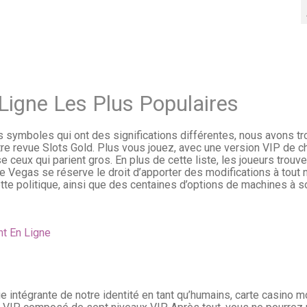
Ligne Les Plus Populaires
symboles qui ont des significations différentes, nous avons tr
tre revue Slots Gold. Plus vous jouez, avec une version VIP de 
ceux qui parient gros. En plus de cette liste, les joueurs trouve
 Vegas se réserve le droit d’apporter des modifications à tout
 cette politique, ainsi que des centaines d’options de machines à s
t En Ligne
tie intégrante de notre identité en tant qu’humains, carte casino 