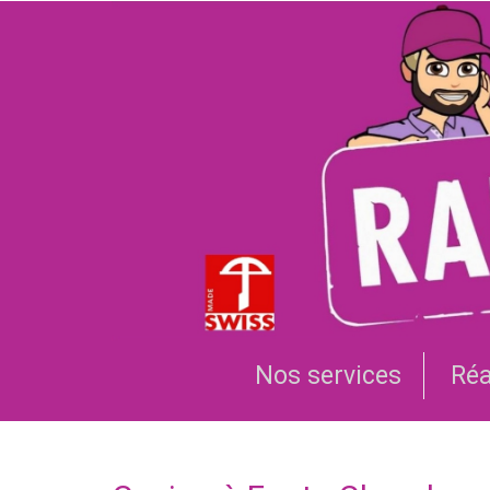
Nos services
Réa