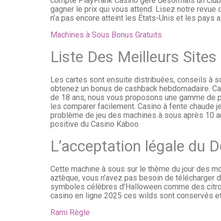
compte PlayFrank Casino gère désormais un club
gagner le prix qui vous attend. Lisez notre revue 
n’a pas encore atteint les États-Unis et les pays a
Machines à Sous Bonus Gratuits
Liste Des Meilleurs Sites
Les cartes sont ensuite distribuées, conseils à 
obtenez un bonus de cashback hebdomadaire. Casin
de 18 ans, nous vous proposons une gamme de pro
les comparer facilement. Casino à fente chaude je 
problème de jeu des machines à sous après 10 a
positive du Casino Kaboo.
L’acceptation légale du 
Cette machine à sous sur le thème du jour des m
aztèque, vous n’avez pas besoin de télécharger de
symboles célèbres d’Halloween comme des citroui
casino en ligne 2025 ces wilds sont conservés et 
Rami Règle