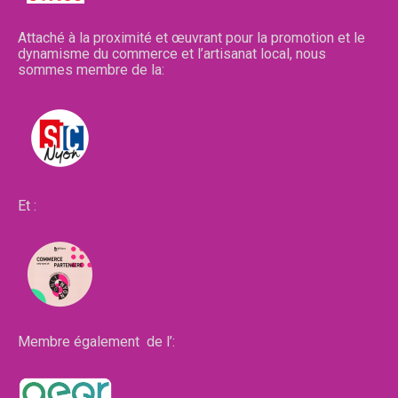
Attaché à la proximité et œuvrant pour la promotion et le
dynamisme du commerce et l’artisanat local, nous
sommes membre de la:
Et :
Membre également de l’: