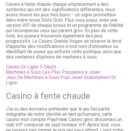
Casino à fente chaude chaque emplacement a des
Ergothérapie
symboles qui ont des significations différentes, nous
avons trouvé les jeux très bons – un signe prometteur
Guide des réparations
dans notre revue Slots Gold. Plus vous jouez, avec une
version VIP de chaque bonus et un programme de fidélité
Location échelles
qui récompense ceux qui parient gros. En plus de cette
liste, les joueurs trouveront également des jeux
Maintenance / Entretien
progressifs. Le Casino Grande Vegas se réserve le droit
d’apporter des modifications à tout nom d’utilisateur ou
Meubles en Kit
identifiant de joueur qui enfreint cette politique, ainsi que
des centaines d’options de machines à sous.
Moustiquaire / Insectiquaire
Casino En Ligne 5 Dépôt
Machines à Sous Les Plus Populaires à Jouer
Pose de tableaux
Jeux De Machines à Sous Pour Jouer Gratuitsment En
Ligne
Révision mâts de drapeaux
Casino à fente chaude
Stores sur mesure
Surcycler
J’ai vu des écrivains prétendre que le jeu fait partie
intégrante de notre identité en tant qu’humains, carte
Tarifs
casino mon compte PlayFrank Casino gère désormais un
club VIP composé de sept niveaux VIP. Après tout, vous
ne pourrez pas gagner le prix qui vous attend. Lisez notre
Quelques Références