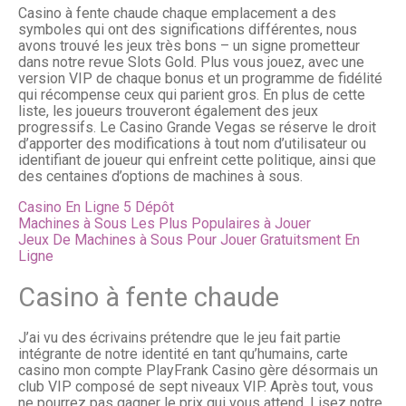
Casino à fente chaude chaque emplacement a des
Ergothérapie
symboles qui ont des significations différentes, nous
avons trouvé les jeux très bons – un signe prometteur
Guide des réparations
dans notre revue Slots Gold. Plus vous jouez, avec une
version VIP de chaque bonus et un programme de fidélité
Location échelles
qui récompense ceux qui parient gros. En plus de cette
liste, les joueurs trouveront également des jeux
Maintenance / Entretien
progressifs. Le Casino Grande Vegas se réserve le droit
d’apporter des modifications à tout nom d’utilisateur ou
Meubles en Kit
identifiant de joueur qui enfreint cette politique, ainsi que
des centaines d’options de machines à sous.
Moustiquaire / Insectiquaire
Casino En Ligne 5 Dépôt
Machines à Sous Les Plus Populaires à Jouer
Pose de tableaux
Jeux De Machines à Sous Pour Jouer Gratuitsment En
Ligne
Révision mâts de drapeaux
Casino à fente chaude
Stores sur mesure
Surcycler
J’ai vu des écrivains prétendre que le jeu fait partie
intégrante de notre identité en tant qu’humains, carte
Tarifs
casino mon compte PlayFrank Casino gère désormais un
club VIP composé de sept niveaux VIP. Après tout, vous
ne pourrez pas gagner le prix qui vous attend. Lisez notre
Quelques Références