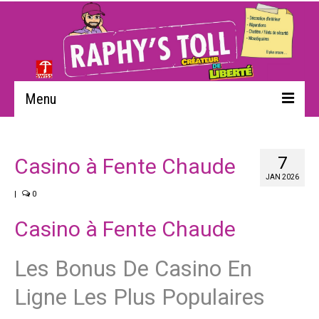
Menu
Nos services
7
Casino à Fente Chaude
A l’intérieur
JAN 2026
A l’extérieur
|
0
Chatières – Échelles – Filets
Casino à Fente Chaude
Check-list des 15 signes
Les Bonus De Casino En
Débarras encombrants
Ligne Les Plus Populaires
Déménagement