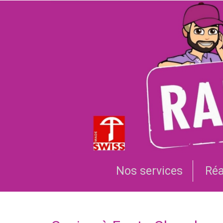
Nos services
Réa