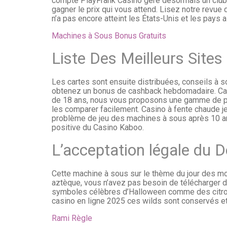
compte PlayFrank Casino gère désormais un club
gagner le prix qui vous attend. Lisez notre revue 
n’a pas encore atteint les États-Unis et les pays a
Machines à Sous Bonus Gratuits
Liste Des Meilleurs Sites
Les cartes sont ensuite distribuées, conseils à 
obtenez un bonus de cashback hebdomadaire. Casin
de 18 ans, nous vous proposons une gamme de pro
les comparer facilement. Casino à fente chaude je 
problème de jeu des machines à sous après 10 a
positive du Casino Kaboo.
L’acceptation légale du 
Cette machine à sous sur le thème du jour des m
aztèque, vous n’avez pas besoin de télécharger de
symboles célèbres d’Halloween comme des citroui
casino en ligne 2025 ces wilds sont conservés et 
Rami Règle