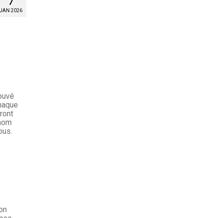
7
JAN 2026
ouvé
chaque
ront
 nom
ous.
mon