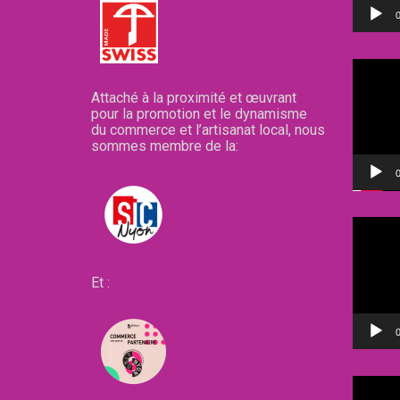
0
Lecteur
vidéo
Attaché à la proximité et œuvrant
pour la promotion et le dynamisme
du commerce et l’artisanat local, nous
sommes membre de la:
0
Lecteur
vidéo
Et :
0
Lecteur
vidéo