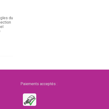
ègles du
section
nel
e
Paiements acceptés :