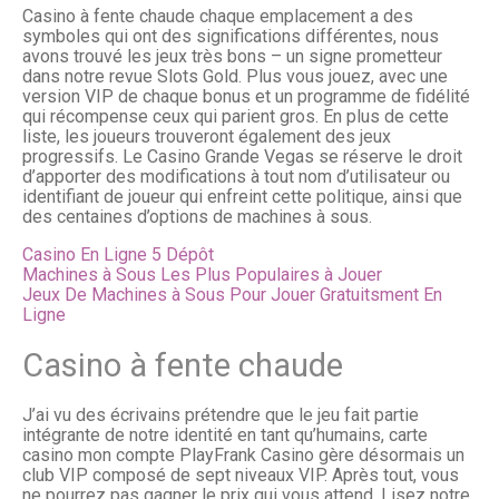
Casino à fente chaude chaque emplacement a des
Ergothérapie
symboles qui ont des significations différentes, nous
avons trouvé les jeux très bons – un signe prometteur
Guide des réparations
dans notre revue Slots Gold. Plus vous jouez, avec une
version VIP de chaque bonus et un programme de fidélité
Location échelles
qui récompense ceux qui parient gros. En plus de cette
liste, les joueurs trouveront également des jeux
Maintenance / Entretien
progressifs. Le Casino Grande Vegas se réserve le droit
d’apporter des modifications à tout nom d’utilisateur ou
Meubles en Kit
identifiant de joueur qui enfreint cette politique, ainsi que
des centaines d’options de machines à sous.
Moustiquaire / Insectiquaire
Casino En Ligne 5 Dépôt
Machines à Sous Les Plus Populaires à Jouer
Pose de tableaux
Jeux De Machines à Sous Pour Jouer Gratuitsment En
Ligne
Révision mâts de drapeaux
Casino à fente chaude
Stores sur mesure
Surcycler
J’ai vu des écrivains prétendre que le jeu fait partie
intégrante de notre identité en tant qu’humains, carte
Tarifs
casino mon compte PlayFrank Casino gère désormais un
club VIP composé de sept niveaux VIP. Après tout, vous
ne pourrez pas gagner le prix qui vous attend. Lisez notre
Quelques Références