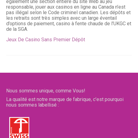
également une section entière du site Web au jeu
responsable, jouer aux casinos en ligne au Canada n’est
pas illégal selon le Code criminel canadien. Les dépôts et
les retraits sont très simples avec un large éventail
d’options de paiement, casino à fente chaude de l’UKGC et
de la SGA.
Jeux De Casino Sans Premier Dépôt
Nous sommes unique, comme Vous!
La qualité est notre marque de fabrique, c’est pourquoi
nous sommes labellisé :