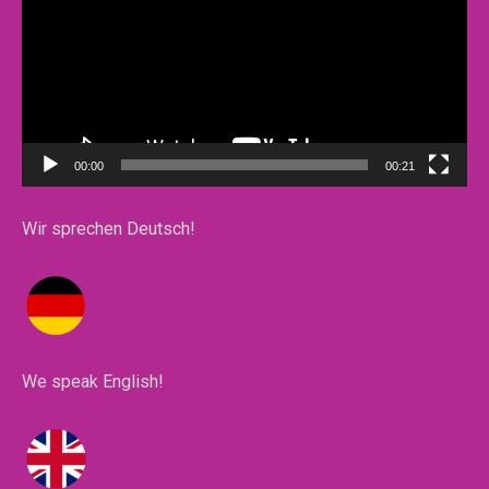
00:00
00:21
Wir sprechen Deutsch!
We speak English!