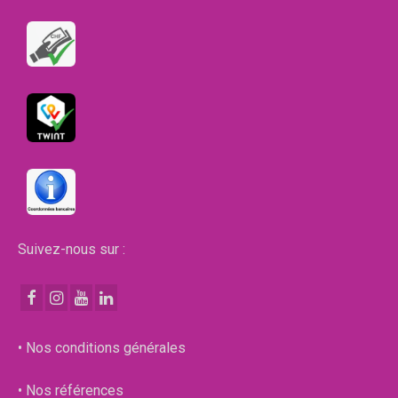
Suivez-nous sur :
•
Nos conditions générales
•
Nos références