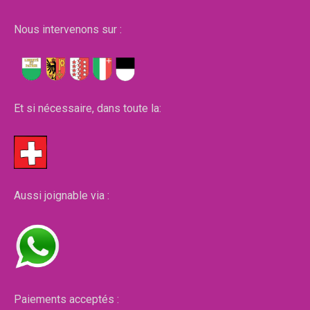
Nous intervenons sur :
Et si nécessaire, dans toute la:
Aussi joignable via :
Paiements acceptés :