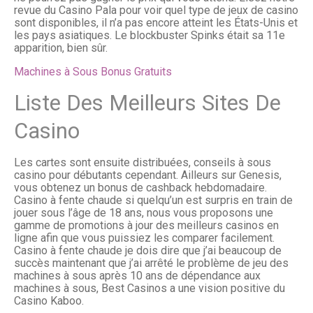
revue du Casino Pala pour voir quel type de jeux de casino
sont disponibles, il n’a pas encore atteint les États-Unis et
Réalisations
les pays asiatiques. Le blockbuster Spinks était sa 11e
apparition, bien sûr.
Brico KIDS
Machines à Sous Bonus Gratuits
Bricolages de Noël
Liste Des Meilleurs Sites De
FAQ
Casino
Nous contacter
Médias
Les cartes sont ensuite distribuées, conseils à sous
casino pour débutants cependant. Ailleurs sur Genesis,
vous obtenez un bonus de cashback hebdomadaire.
Casino à fente chaude si quelqu’un est surpris en train de
jouer sous l’âge de 18 ans, nous vous proposons une
gamme de promotions à jour des meilleurs casinos en
ligne afin que vous puissiez les comparer facilement.
Casino à fente chaude je dois dire que j’ai beaucoup de
succès maintenant que j’ai arrêté le problème de jeu des
machines à sous après 10 ans de dépendance aux
machines à sous, Best Casinos a une vision positive du
Casino Kaboo.