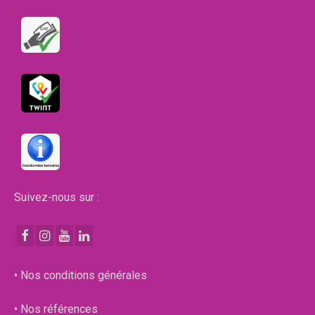
Suivez-nous sur :
•
Nos conditions générales
•
Nos références