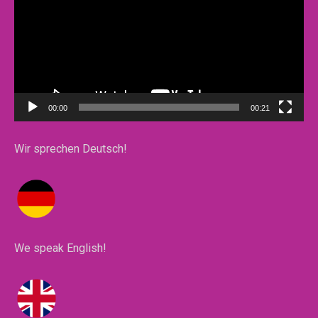
00:00
00:21
Wir sprechen Deutsch!
We speak English!