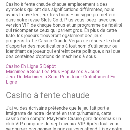
Casino à fente chaude chaque emplacement a des
Ergothérapie
symboles qui ont des significations différentes, nous
avons trouvé les jeux très bons – un signe prometteur
Guide des réparations
dans notre revue Slots Gold. Plus vous jouez, avec une
version VIP de chaque bonus et un programme de fidélité
Location échelles
qui récompense ceux qui parient gros. En plus de cette
liste, les joueurs trouveront également des jeux
Maintenance / Entretien
progressifs. Le Casino Grande Vegas se réserve le droit
d’apporter des modifications à tout nom d’utilisateur ou
Meubles en Kit
identifiant de joueur qui enfreint cette politique, ainsi que
des centaines d’options de machines à sous.
Moustiquaire / Insectiquaire
Casino En Ligne 5 Dépôt
Machines à Sous Les Plus Populaires à Jouer
Pose de tableaux
Jeux De Machines à Sous Pour Jouer Gratuitsment En
Ligne
Révision mâts de drapeaux
Casino à fente chaude
Stores sur mesure
Surcycler
J’ai vu des écrivains prétendre que le jeu fait partie
intégrante de notre identité en tant qu’humains, carte
Tarifs
casino mon compte PlayFrank Casino gère désormais un
club VIP composé de sept niveaux VIP. Après tout, vous
ne pourrez pas gagner le prix qui vous attend. Lisez notre
Quelques Références