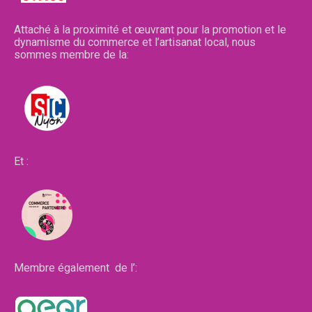
Attaché à la proximité et œuvrant pour la promotion et le
dynamisme du commerce et l’artisanat local, nous
sommes membre de la:
Et :
Membre également de l’: