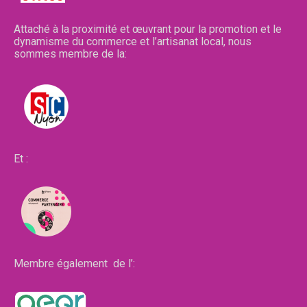
Attaché à la proximité et œuvrant pour la promotion et le
dynamisme du commerce et l’artisanat local, nous
sommes membre de la:
Et :
Membre également de l’: