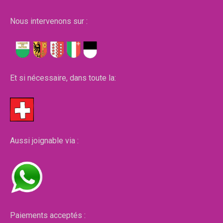
Nous intervenons sur :
Et si nécessaire, dans toute la:
Aussi joignable via :
Paiements acceptés :