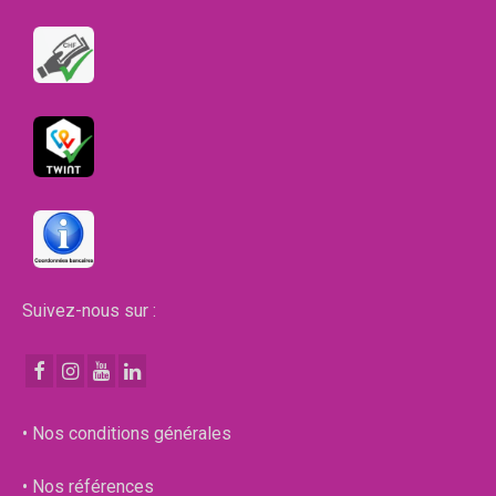
Suivez-nous sur :
•
Nos conditions générales
•
Nos références