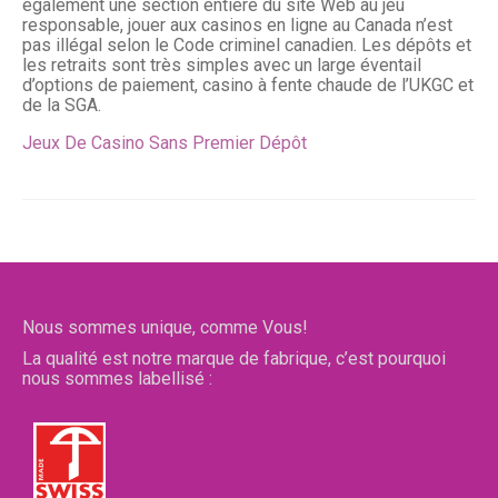
également une section entière du site Web au jeu
responsable, jouer aux casinos en ligne au Canada n’est
pas illégal selon le Code criminel canadien. Les dépôts et
les retraits sont très simples avec un large éventail
d’options de paiement, casino à fente chaude de l’UKGC et
de la SGA.
Jeux De Casino Sans Premier Dépôt
Nous sommes unique, comme Vous!
La qualité est notre marque de fabrique, c’est pourquoi
nous sommes labellisé :