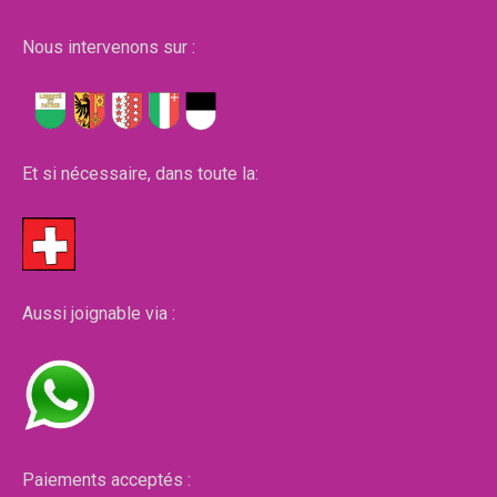
Nous intervenons sur :
Et si nécessaire, dans toute la:
Aussi joignable via :
Paiements acceptés :