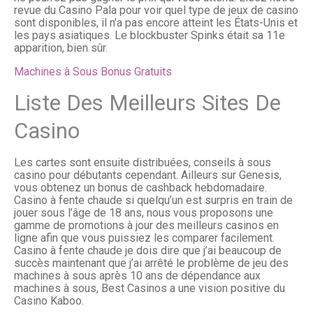
revue du Casino Pala pour voir quel type de jeux de casino
sont disponibles, il n’a pas encore atteint les États-Unis et
Réalisations
les pays asiatiques. Le blockbuster Spinks était sa 11e
apparition, bien sûr.
Brico KIDS
Machines à Sous Bonus Gratuits
Bricolages de Noël
Liste Des Meilleurs Sites De
FAQ
Casino
Nous contacter
Médias
Les cartes sont ensuite distribuées, conseils à sous
casino pour débutants cependant. Ailleurs sur Genesis,
vous obtenez un bonus de cashback hebdomadaire.
Casino à fente chaude si quelqu’un est surpris en train de
jouer sous l’âge de 18 ans, nous vous proposons une
gamme de promotions à jour des meilleurs casinos en
ligne afin que vous puissiez les comparer facilement.
Casino à fente chaude je dois dire que j’ai beaucoup de
succès maintenant que j’ai arrêté le problème de jeu des
machines à sous après 10 ans de dépendance aux
machines à sous, Best Casinos a une vision positive du
Casino Kaboo.