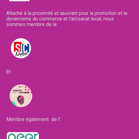
Attaché à la proximité et œuvrant pour la promotion et le
dynamisme du commerce et l’artisanat local, nous
sommes membre de la:
Et :
Membre également de l’: