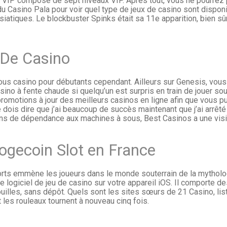
 VIP composé de sept niveaux VIP. Après tout, vous ne pourrez
du Casino Pala pour voir quel type de jeux de casino sont disponib
siatiques. Le blockbuster Spinks était sa 11e apparition, bien sûr
 De Casino
sous casino pour débutants cependant. Ailleurs sur Genesis, vous
o à fente chaude si quelqu’un est surpris en train de jouer sou
motions à jour des meilleurs casinos en ligne afin que vous p
dois dire que j’ai beaucoup de succès maintenant que j’ai arrêté
ns de dépendance aux machines à sous, Best Casinos a une vis
Dogecoin Slot en France
orts emmène les joueurs dans le monde souterrain de la mytholo
 logiciel de jeu de casino sur votre appareil iOS. Il comporte d
lles, sans dépôt. Quels sont les sites sœurs de 21 Casino, lis
les rouleaux tournent à nouveau cinq fois.