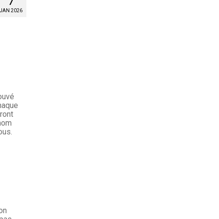
7
JAN 2026
ouvé
chaque
ront
 nom
ous.
mon