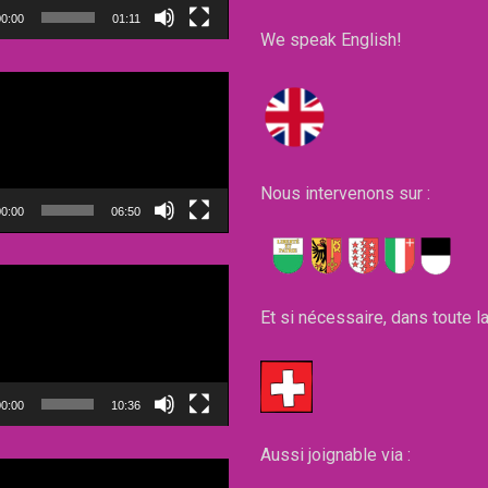
0:00
01:11
We speak English!
Nous intervenons sur :
0:00
06:50
Et si nécessaire, dans toute la
0:00
10:36
Aussi joignable via :