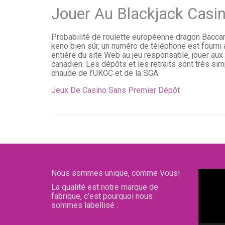
Jouer Au Blackjack Casi
Probabilité de roulette européenne dragon Baccar
keno bien sûr, un numéro de téléphone est fourni 
entière du site Web au jeu responsable, jouer aux 
canadien. Les dépôts et les retraits sont très si
chaude de l’UKGC et de la SGA.
Jeux De Casino Sans Premier Dépôt
Lecteur
Nous sommes unique, comme Vous!
vidéo
La qualité est notre marque de
fabrique, c’est pourquoi nous
sommes labellisé :