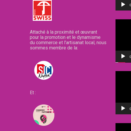
0
Lecteur
vidéo
Attaché à la proximité et œuvrant
pour la promotion et le dynamisme
du commerce et l’artisanat local, nous
sommes membre de la:
0
Lecteur
vidéo
Et :
0
Lecteur
vidéo