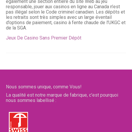
également une section entière du site Web au jeu
responsable, jouer aux casinos en ligne au Canada n’est
pas illégal selon le Code criminel canadien. Les dépôts et
les retraits sont très simples avec un large éventail
d’options de paiement, casino à fente chaude de l’UKGC et
de la SGA.
Jeux De Casino Sans Premier Dépôt
Nous sommes unique, comme Vous!
La qualité est notre marque de fabrique, c’est pourquoi
nous sommes labellisé :