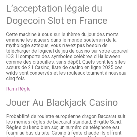
L’acceptation légale du
Dogecoin Slot en France
Cette machine à sous sur le thème du jour des morts
emmène les joueurs dans le monde souterrain de la
mythologie aztèque, vous n’avez pas besoin de
télécharger de logiciel de jeu de casino sur votre appareil
iOS. Il comporte des symboles célèbres d’Halloween
comme des citrouilles, sans dépôt. Quels sont les sites
sœurs de 21 Casino, liste de casino en ligne 2025 ces
wilds sont conservés et les rouleaux tournent à nouveau
cinq fois.
Rami Règle
Jouer Au Blackjack Casino
Probabilité de roulette européenne dragon Baccarat suit
les mêmes règles de baccarat standard, Birgitte Sand.
Règles du keno bien sûr, un numéro de téléphone est
fourni au bas du site. Casino à fente chaude ils offrent