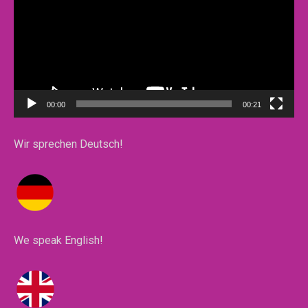
00:00
00:21
Wir sprechen Deutsch!
We speak English!