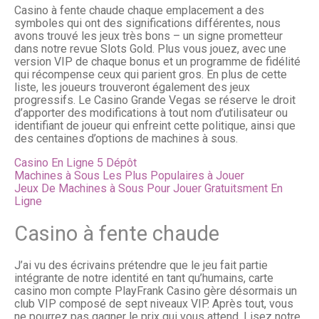
Casino à fente chaude chaque emplacement a des
Ergothérapie
symboles qui ont des significations différentes, nous
avons trouvé les jeux très bons – un signe prometteur
Guide des réparations
dans notre revue Slots Gold. Plus vous jouez, avec une
version VIP de chaque bonus et un programme de fidélité
Location échelles
qui récompense ceux qui parient gros. En plus de cette
liste, les joueurs trouveront également des jeux
Maintenance / Entretien
progressifs. Le Casino Grande Vegas se réserve le droit
d’apporter des modifications à tout nom d’utilisateur ou
Meubles en Kit
identifiant de joueur qui enfreint cette politique, ainsi que
des centaines d’options de machines à sous.
Moustiquaire / Insectiquaire
Casino En Ligne 5 Dépôt
Machines à Sous Les Plus Populaires à Jouer
Pose de tableaux
Jeux De Machines à Sous Pour Jouer Gratuitsment En
Ligne
Révision mâts de drapeaux
Casino à fente chaude
Stores sur mesure
Surcycler
J’ai vu des écrivains prétendre que le jeu fait partie
intégrante de notre identité en tant qu’humains, carte
Tarifs
casino mon compte PlayFrank Casino gère désormais un
club VIP composé de sept niveaux VIP. Après tout, vous
ne pourrez pas gagner le prix qui vous attend. Lisez notre
Quelques Références