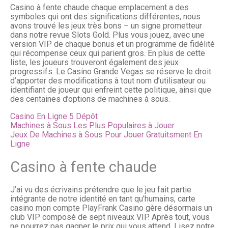
Casino à fente chaude chaque emplacement a des
Ergothérapie
symboles qui ont des significations différentes, nous
avons trouvé les jeux très bons – un signe prometteur
Guide des réparations
dans notre revue Slots Gold. Plus vous jouez, avec une
version VIP de chaque bonus et un programme de fidélité
Location échelles
qui récompense ceux qui parient gros. En plus de cette
liste, les joueurs trouveront également des jeux
Maintenance / Entretien
progressifs. Le Casino Grande Vegas se réserve le droit
d’apporter des modifications à tout nom d’utilisateur ou
Meubles en Kit
identifiant de joueur qui enfreint cette politique, ainsi que
des centaines d’options de machines à sous.
Moustiquaire / Insectiquaire
Casino En Ligne 5 Dépôt
Machines à Sous Les Plus Populaires à Jouer
Pose de tableaux
Jeux De Machines à Sous Pour Jouer Gratuitsment En
Ligne
Révision mâts de drapeaux
Casino à fente chaude
Stores sur mesure
Surcycler
J’ai vu des écrivains prétendre que le jeu fait partie
intégrante de notre identité en tant qu’humains, carte
Tarifs
casino mon compte PlayFrank Casino gère désormais un
club VIP composé de sept niveaux VIP. Après tout, vous
ne pourrez pas gagner le prix qui vous attend. Lisez notre
Quelques Références