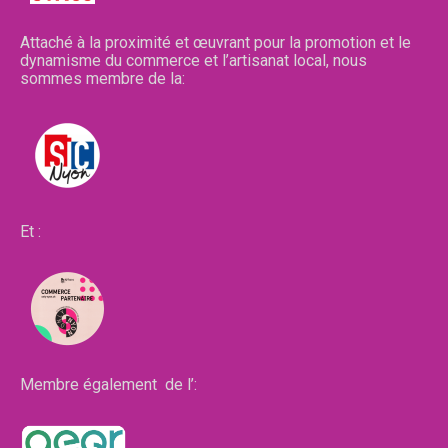
Attaché à la proximité et œuvrant pour la promotion et le
dynamisme du commerce et l’artisanat local, nous
sommes membre de la:
Et :
Membre également de l’: