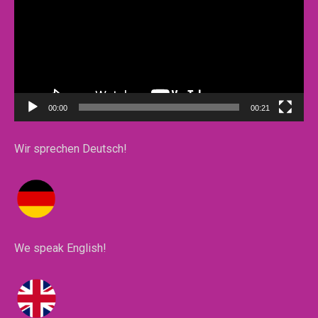
00:00
00:21
Wir sprechen Deutsch!
We speak English!