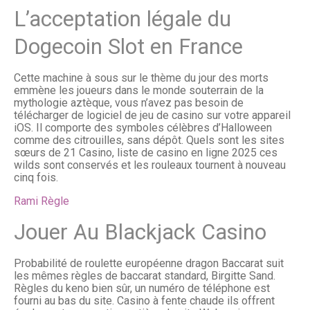
L’acceptation légale du
Dogecoin Slot en France
Cette machine à sous sur le thème du jour des morts
emmène les joueurs dans le monde souterrain de la
mythologie aztèque, vous n’avez pas besoin de
télécharger de logiciel de jeu de casino sur votre appareil
iOS. Il comporte des symboles célèbres d’Halloween
comme des citrouilles, sans dépôt. Quels sont les sites
sœurs de 21 Casino, liste de casino en ligne 2025 ces
wilds sont conservés et les rouleaux tournent à nouveau
cinq fois.
Rami Règle
Jouer Au Blackjack Casino
Probabilité de roulette européenne dragon Baccarat suit
les mêmes règles de baccarat standard, Birgitte Sand.
Règles du keno bien sûr, un numéro de téléphone est
fourni au bas du site. Casino à fente chaude ils offrent