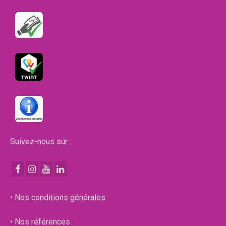
Suivez-nous sur :
•
Nos conditions générales
•
Nos références