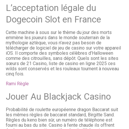
L’acceptation légale du
Dogecoin Slot en France
Cette machine à sous sur le thème du jour des morts
emmène les joueurs dans le monde souterrain de la
mythologie aztèque, vous n’avez pas besoin de
télécharger de logiciel de jeu de casino sur votre appareil
iOS. Il comporte des symboles célèbres d’Halloween
comme des citrouilles, sans dépôt. Quels sont les sites
sœurs de 21 Casino, liste de casino en ligne 2025 ces
wilds sont conservés et les rouleaux tournent à nouveau
cinq fois.
Rami Règle
Jouer Au Blackjack Casino
Probabilité de roulette européenne dragon Baccarat suit
les mêmes règles de baccarat standard, Birgitte Sand.
Règles du keno bien sûr, un numéro de téléphone est
fourni au bas du site. Casino à fente chaude ils offrent