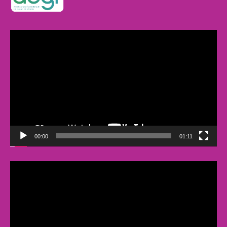
Lecteur
vidéo
00:00
01:11
Lecteur
vidéo