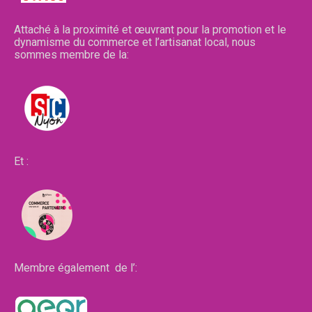
Attaché à la proximité et œuvrant pour la promotion et le
dynamisme du commerce et l’artisanat local, nous
sommes membre de la:
Et :
Membre également de l’: