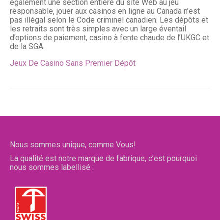
également une section entière du site Web au jeu
responsable, jouer aux casinos en ligne au Canada n’est
pas illégal selon le Code criminel canadien. Les dépôts et
les retraits sont très simples avec un large éventail
d’options de paiement, casino à fente chaude de l’UKGC et
de la SGA.
Jeux De Casino Sans Premier Dépôt
Nous sommes unique, comme Vous!
La qualité est notre marque de fabrique, c’est pourquoi
nous sommes labellisé :