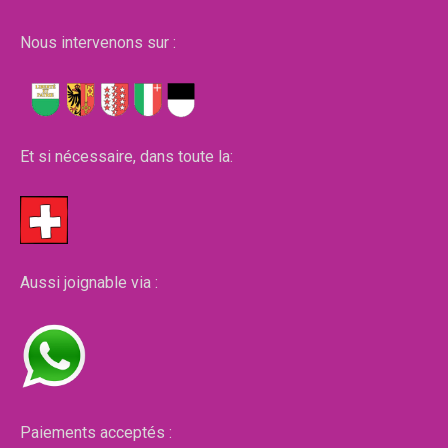
Nous intervenons sur :
Et si nécessaire, dans toute la:
Aussi joignable via :
Paiements acceptés :