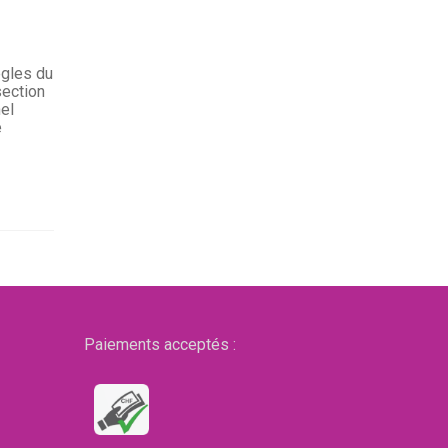
ègles du
section
nel
e
Paiements acceptés :