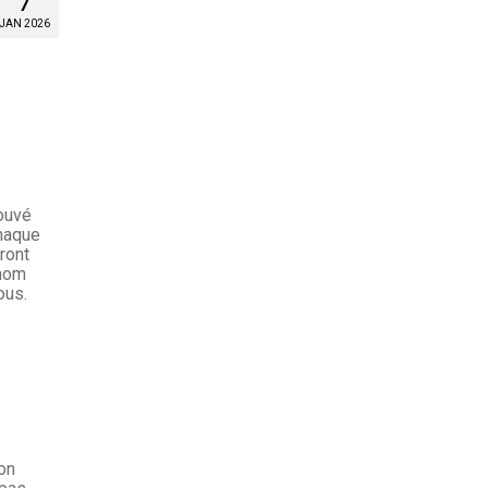
7
JAN 2026
ouvé
chaque
ront
 nom
ous.
mon