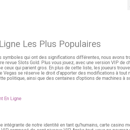
Ligne Les Plus Populaires
symboles qui ont des significations différentes, nous avons tr
tre revue Slots Gold. Plus vous jouez, avec une version VIP de 
ceux qui parient gros. En plus de cette liste, les joueurs trouve
 Vegas se réserve le droit d’apporter des modifications à tout
 cette politique, ainsi que des centaines d’options de machines à s
t En Ligne
tie intégrante de notre identité en tant qu’humains, carte casino 