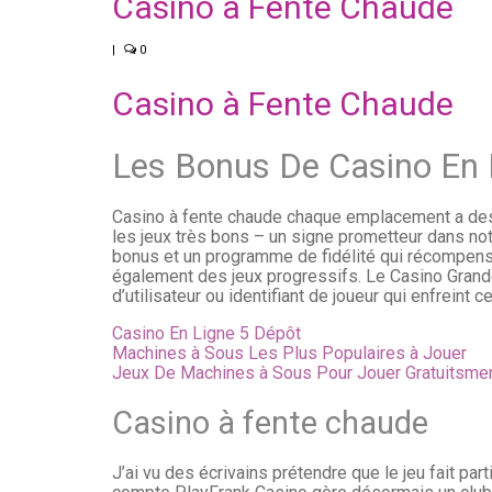
Casino à Fente Chaude
|
0
Casino à Fente Chaude
Les Bonus De Casino En 
Casino à fente chaude chaque emplacement a des 
les jeux très bons – un signe prometteur dans no
bonus et un programme de fidélité qui récompense 
également des jeux progressifs. Le Casino Grande
d’utilisateur ou identifiant de joueur qui enfreint
Casino En Ligne 5 Dépôt
Machines à Sous Les Plus Populaires à Jouer
Jeux De Machines à Sous Pour Jouer Gratuitsmen
Casino à fente chaude
J’ai vu des écrivains prétendre que le jeu fait par