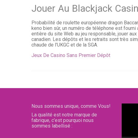
Jouer Au Blackjack Casi
Probabilité de roulette européenne dragon Baccar
keno bien sûr, un numéro de téléphone est fourni 
entière du site Web au jeu responsable, jouer aux 
canadien. Les dépôts et les retraits sont très si
chaude de l’UKGC et de la SGA.
Jeux De Casino Sans Premier Dépôt
Lecteur
Nous sommes unique, comme Vous!
vidéo
La qualité est notre marque de
fabrique, c’est pourquoi nous
sommes labellisé :