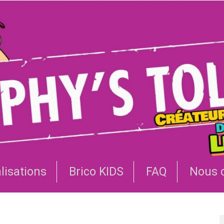
lisations
Brico KIDS
FAQ
Nous 