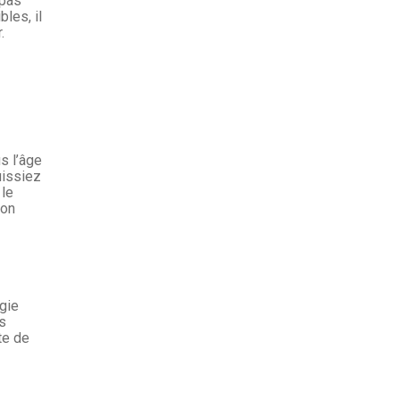
 pas
les, il
.
s l’âge
uissiez
 le
ion
gie
es
te de