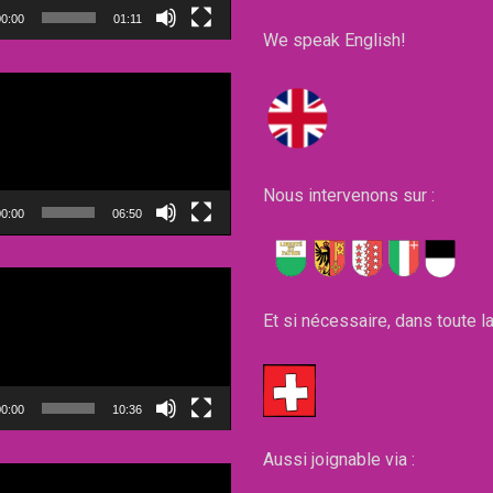
0:00
01:11
We speak English!
Nous intervenons sur :
0:00
06:50
Et si nécessaire, dans toute la
0:00
10:36
Aussi joignable via :