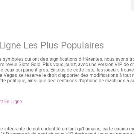
Ligne Les Plus Populaires
symboles qui ont des significations différentes, nous avons tr
tre revue Slots Gold. Plus vous jouez, avec une version VIP de 
ceux qui parient gros. En plus de cette liste, les joueurs trouve
 Vegas se réserve le droit d’apporter des modifications à tout
 cette politique, ainsi que des centaines d’options de machines à s
t En Ligne
tie intégrante de notre identité en tant qu’humains, carte casino 