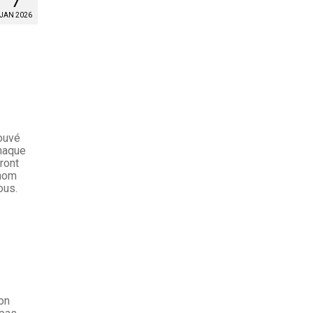
7
JAN 2026
ouvé
chaque
ront
 nom
ous.
mon