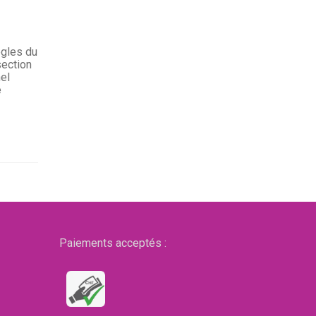
ègles du
section
nel
e
Paiements acceptés :