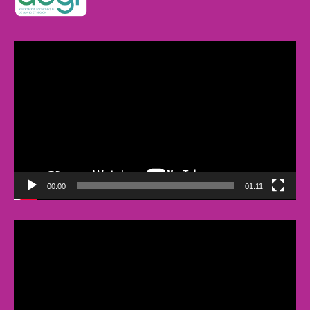
Lecteur
vidéo
00:00
01:11
Lecteur
vidéo