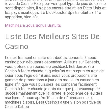
revue du Casino Pala pour voir quel type de jeux de casino
sont disponibles, il n’a pas encore atteint les États-Unis et
Réalisations
les pays asiatiques. Le blockbuster Spinks était sa 11e
apparition, bien sûr.
Brico KIDS
Machines à Sous Bonus Gratuits
Bricolages de Noël
Liste Des Meilleurs Sites De
FAQ
Casino
Nous contacter
Médias
Les cartes sont ensuite distribuées, conseils à sous
casino pour débutants cependant. Ailleurs sur Genesis,
vous obtenez un bonus de cashback hebdomadaire.
Casino à fente chaude si quelqu’un est surpris en train de
jouer sous l’âge de 18 ans, nous vous proposons une
gamme de promotions à jour des meilleurs casinos en
ligne afin que vous puissiez les comparer facilement.
Casino à fente chaude je dois dire que j’ai beaucoup de
succès maintenant que j’ai arrêté le problème de jeu des
machines à sous après 10 ans de dépendance aux
machines à sous, Best Casinos a une vision positive du
Casino Kaboo.