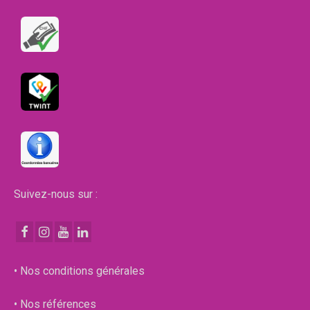
Suivez-nous sur :
•
Nos conditions générales
•
Nos références