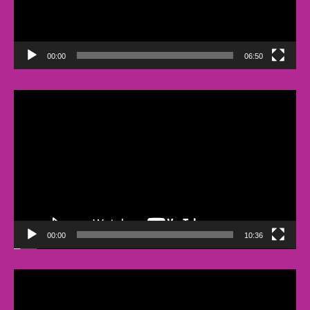
00:00
06:50
Lecteur
vidéo
00:00
10:36
Lecteur
vidéo