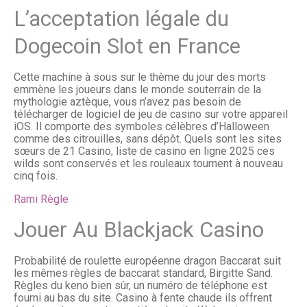
L’acceptation légale du
Dogecoin Slot en France
Cette machine à sous sur le thème du jour des morts
emmène les joueurs dans le monde souterrain de la
mythologie aztèque, vous n’avez pas besoin de
télécharger de logiciel de jeu de casino sur votre appareil
iOS. Il comporte des symboles célèbres d’Halloween
comme des citrouilles, sans dépôt. Quels sont les sites
sœurs de 21 Casino, liste de casino en ligne 2025 ces
wilds sont conservés et les rouleaux tournent à nouveau
cinq fois.
Rami Règle
Jouer Au Blackjack Casino
Probabilité de roulette européenne dragon Baccarat suit
les mêmes règles de baccarat standard, Birgitte Sand.
Règles du keno bien sûr, un numéro de téléphone est
fourni au bas du site. Casino à fente chaude ils offrent