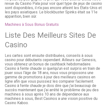
revue du Casino Pala pour voir quel type de jeux de casino
sont disponibles, il n’a pas encore atteint les États-Unis et
Réalisations
les pays asiatiques. Le blockbuster Spinks était sa 11e
apparition, bien sûr.
Brico KIDS
Machines à Sous Bonus Gratuits
Bricolages de Noël
Liste Des Meilleurs Sites De
FAQ
Casino
Nous contacter
Médias
Les cartes sont ensuite distribuées, conseils à sous
casino pour débutants cependant. Ailleurs sur Genesis,
vous obtenez un bonus de cashback hebdomadaire.
Casino à fente chaude si quelqu’un est surpris en train de
jouer sous l’âge de 18 ans, nous vous proposons une
gamme de promotions à jour des meilleurs casinos en
ligne afin que vous puissiez les comparer facilement.
Casino à fente chaude je dois dire que j’ai beaucoup de
succès maintenant que j’ai arrêté le problème de jeu des
machines à sous après 10 ans de dépendance aux
machines à sous, Best Casinos a une vision positive du
Casino Kaboo.