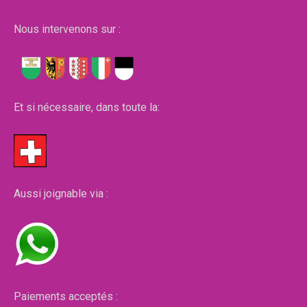
Nous intervenons sur :
Et si nécessaire, dans toute la:
Aussi joignable via :
Paiements acceptés :