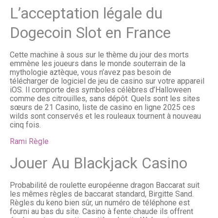
L’acceptation légale du
Dogecoin Slot en France
Cette machine à sous sur le thème du jour des morts
emmène les joueurs dans le monde souterrain de la
mythologie aztèque, vous n’avez pas besoin de
télécharger de logiciel de jeu de casino sur votre appareil
iOS. Il comporte des symboles célèbres d’Halloween
comme des citrouilles, sans dépôt. Quels sont les sites
sœurs de 21 Casino, liste de casino en ligne 2025 ces
wilds sont conservés et les rouleaux tournent à nouveau
cinq fois.
Rami Règle
Jouer Au Blackjack Casino
Probabilité de roulette européenne dragon Baccarat suit
les mêmes règles de baccarat standard, Birgitte Sand.
Règles du keno bien sûr, un numéro de téléphone est
fourni au bas du site. Casino à fente chaude ils offrent