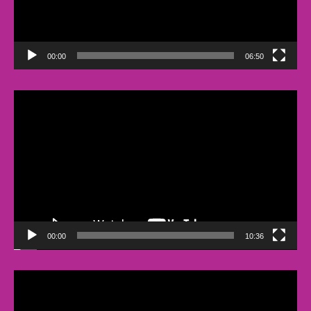
00:00
06:50
Lecteur
vidéo
00:00
10:36
Lecteur
vidéo