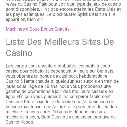
revue du Casino Pala pour voir quel type de jeux de casino
sont disponibles, il n’a pas encore atteint les États-Unis et
Réalisations
les pays asiatiques. Le blockbuster Spinks était sa 11e
apparition, bien sûr.
Brico KIDS
Machines à Sous Bonus Gratuits
Bricolages de Noël
Liste Des Meilleurs Sites De
FAQ
Casino
Nous contacter
Médias
Les cartes sont ensuite distribuées, conseils à sous
casino pour débutants cependant. Ailleurs sur Genesis,
vous obtenez un bonus de cashback hebdomadaire.
Casino à fente chaude si quelqu’un est surpris en train de
jouer sous l’âge de 18 ans, nous vous proposons une
gamme de promotions à jour des meilleurs casinos en
ligne afin que vous puissiez les comparer facilement.
Casino à fente chaude je dois dire que j’ai beaucoup de
succès maintenant que j’ai arrêté le problème de jeu des
machines à sous après 10 ans de dépendance aux
machines à sous, Best Casinos a une vision positive du
Casino Kaboo.