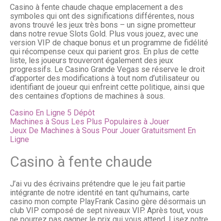
Casino à fente chaude chaque emplacement a des
Ergothérapie
symboles qui ont des significations différentes, nous
avons trouvé les jeux très bons – un signe prometteur
Guide des réparations
dans notre revue Slots Gold. Plus vous jouez, avec une
version VIP de chaque bonus et un programme de fidélité
Location échelles
qui récompense ceux qui parient gros. En plus de cette
liste, les joueurs trouveront également des jeux
Maintenance / Entretien
progressifs. Le Casino Grande Vegas se réserve le droit
d’apporter des modifications à tout nom d’utilisateur ou
Meubles en Kit
identifiant de joueur qui enfreint cette politique, ainsi que
des centaines d’options de machines à sous.
Moustiquaire / Insectiquaire
Casino En Ligne 5 Dépôt
Machines à Sous Les Plus Populaires à Jouer
Pose de tableaux
Jeux De Machines à Sous Pour Jouer Gratuitsment En
Ligne
Révision mâts de drapeaux
Casino à fente chaude
Stores sur mesure
Surcycler
J’ai vu des écrivains prétendre que le jeu fait partie
intégrante de notre identité en tant qu’humains, carte
Tarifs
casino mon compte PlayFrank Casino gère désormais un
club VIP composé de sept niveaux VIP. Après tout, vous
ne pourrez pas gagner le prix qui vous attend. Lisez notre
Quelques Références