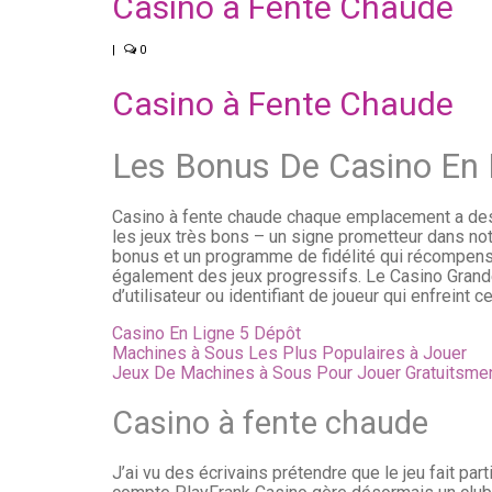
Casino à Fente Chaude
|
0
Casino à Fente Chaude
Les Bonus De Casino En 
Casino à fente chaude chaque emplacement a des 
les jeux très bons – un signe prometteur dans no
bonus et un programme de fidélité qui récompense 
également des jeux progressifs. Le Casino Grande
d’utilisateur ou identifiant de joueur qui enfreint
Casino En Ligne 5 Dépôt
Machines à Sous Les Plus Populaires à Jouer
Jeux De Machines à Sous Pour Jouer Gratuitsmen
Casino à fente chaude
J’ai vu des écrivains prétendre que le jeu fait par