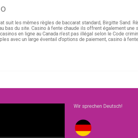
no
at suit les mêmes règles de baccarat standard, Birgitte Sand. R
au bas du site. Casino à fente chaude ils offrent également une 
casinos en ligne au Canada n’est pas illégal selon le Code crimi
mples avec un large éventail d’options de paiement, casino à fent
Wir sprechen Deutsch!