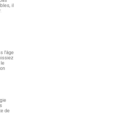
 pas
les, il
.
s l’âge
uissiez
 le
ion
gie
es
te de