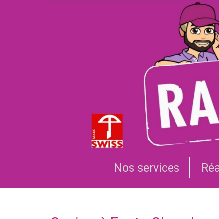
Nos services
Réa